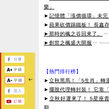
樂」
►
記憶體「漲價循環」未完！
►
蘋果砍價踢鐵板！ 長鑫
►那時的楓之谷回來了。
PR・
►創世之楓盛大開服
PR・Maplest
【熱門排行榜】
►
立秋黑馬！「5生肖」轉
►
擺脫代理轉封裝！ 它靠「
►
立秋好運來了！ 5星座
期