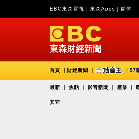
EBC東森電視
｜
東森Apps
｜
简体
首頁
財經新聞
57
最新
焦點
影音新聞
產業
其它