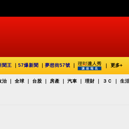
新聞王
57爆新聞
夢想街57號
更多+
政治
全球
台股
房產
汽車
理財
３Ｃ
生