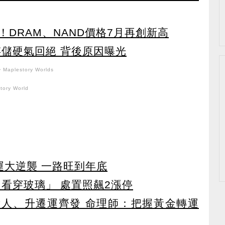
DRAM、NAND價格7月再創新高
存儲硬氣回絕 背後原因曝光
Maplestory Worlds
ory World
運大逆襲 一路旺到年底
看穿玻璃」 處置照飆2漲停
貴人、升遷運齊發 命理師：把握黃金轉運