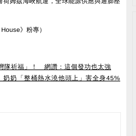
響荷姆茲海峽航運，全球能源供應與通膨壓
 House》粉專）
灣隊祈福」！ 網讚：這個發功也太強
 奶奶「整桶熱水澆他頭上」害全身45%