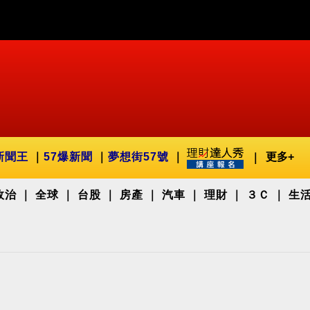
新聞王
57爆新聞
夢想街57號
更多+
政治
全球
台股
房產
汽車
理財
３Ｃ
生