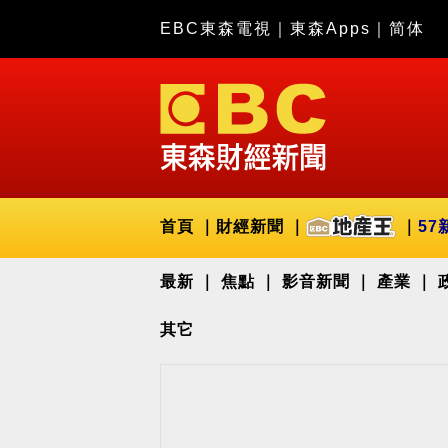
EBC東森電視
｜
東森Apps
｜
简体
首頁
財經新聞
57
最新
焦點
影音新聞
產業
其它