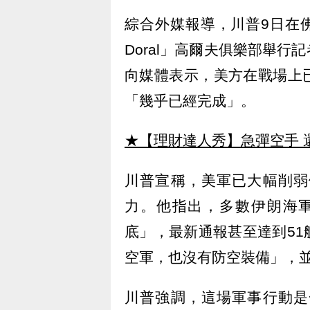
綜合外媒報導，川普9日在佛羅里
Doral」高爾夫俱樂部舉
向媒體表示，美方在戰場上
「幾乎已經完成」。
★【理財達人秀】急彈空手 
川普宣稱，美軍已大幅削弱
力。他指出，多數伊朗海軍
底」，最新通報甚至達到5
空軍，也沒有防空裝備」，
川普強調，這場軍事行動是