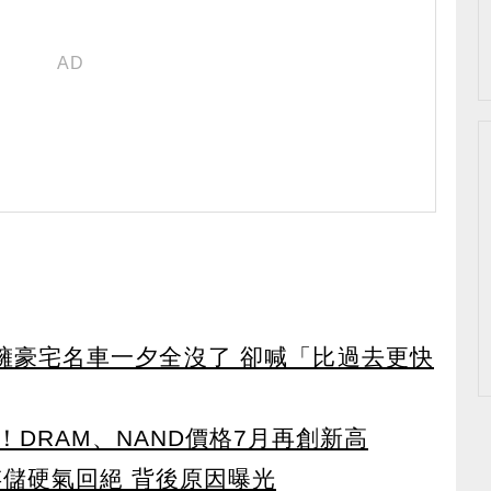
坐擁豪宅名車一夕全沒了 卻喊「比過去更快
DRAM、NAND價格7月再創新高
存儲硬氣回絕 背後原因曝光