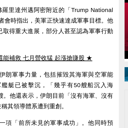
達州邁阿密附近的「Trump National
行記者會時指出，美軍正快速達成軍事目標。他
已取得重大進展，部分人甚至認為軍事行動
還能補救 七月營收猛 起漲搶賺股
★
伊朗軍事力量，包括摧毀其海軍與空軍能
艦艇已被擊沉，「幾乎有50艘船沉入海
1艘。他還表示，伊朗目前「沒有海軍、沒有
並稱其領導體系遭到重創。
一項「前所未見的軍事成功」。他同時預