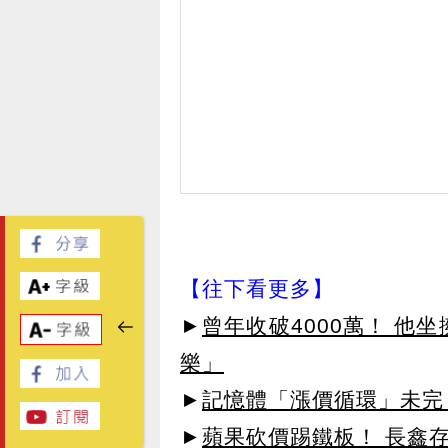
【往下看更多】
►
曾年收破4000萬！ 他
樂」
►
記憶體「漲價循環」未完！
►
蘋果砍價踢鐵板！ 長鑫