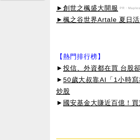
►創世之楓盛大開服
PR・Maplest
►楓之谷世界Artale 夏
【熱門排行榜】
►
投信、外資都在買 台股
►
50歲大叔靠AI「1小時
炒股
►
國安基金大賺近百億！買進