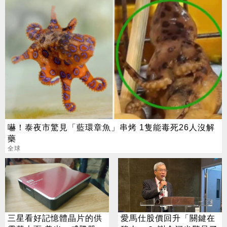
嚇！泰夜市驚見「藍環章魚」串烤 1隻能毒死26人沒解
藥
全球
三星看好記憶體晶片的供
愛馬仕股價回升「關鍵在