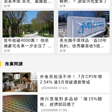
需基本面 美光、威騰股價
豬肉」？ 謝金河也驚呆了
齊漲
全球
全球
曾年收破4000萬！ 他坐
美光攜手環球晶「簽10年
擁豪宅名車一夕全沒了 卻
長約」徐秀蘭喜收5億美
喊「比過去更快樂」
全球
金大禮
全球
推薦閱讀
外食房租漲不停！ 7月CPI年增
2.54% 連3月突破通膨警戒
(2026/08/06 17:41)
傳川普擬對多晶矽「徵15%關
稅」 經濟部回應了
(2026/08/06 17:06)