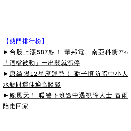
【熱門排行榜】
►
台股上漲587點！ 華邦電、南亞科衝7%
「這檔被動」一出關就漲停
►
唐綺陽12星座運勢！ 獅子慎防暗中小人
水瓶財運佳適合談錢
►
颱風天！ 暖警下班途中遇視障人士 冒雨
陪走回家