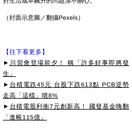
對生活成本飆升的問題漠不關心。
（封面示意圖／翻攝Pexels）
【往下看更多】
►
川習會登場前夕！ 稱「許多好事即將發
生」
►
台積電跌45元 台股下跌613點 PCB逆勢
走高「這檔」噴8%
►
台積電股利衝7元創新高！ 國發基金嗨翻
「進帳115億」