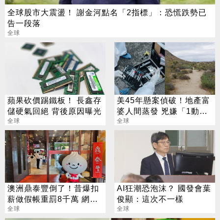
全球股市大震盪！ 謝金河點名「2指標」：恐慌跌勢已
告一段落
全球
蘋果砍價踢鐵板！ 長鑫存
美45年懸案偵破！地產富
儲硬氣回絕 背後原因曝光
婆人間蒸發 兇嫌「1動
全球
作」露餡落網
全球
澳洲鼎泰豐倒了！昔爆扣
AI狂潮恐泡沫？ 國發會葉
薪做假帳重罰8千萬 網
俊顯：這次不一樣
嘆：台灣慣老闆害的
全球
全球