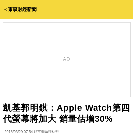
＜東森財經新聞
凱基郭明錤：Apple Watch第四
代螢幕將加大 銷量估增30%
2018/03/29 07:54
鉅亨網編譯林懇