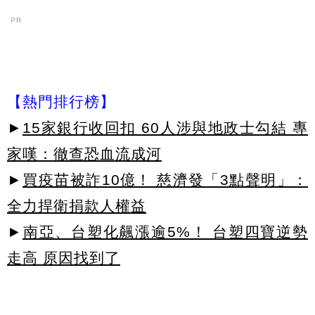
PR
【熱門排行榜】
►
15家銀行收回扣 60人涉與地政士勾結 專
家嘆：徹查恐血流成河
►
買疫苗被詐10億！ 慈濟發「3點聲明」：
全力捍衛捐款人權益
►
南亞、台塑化飆漲逾5%！ 台塑四寶逆勢
走高 原因找到了