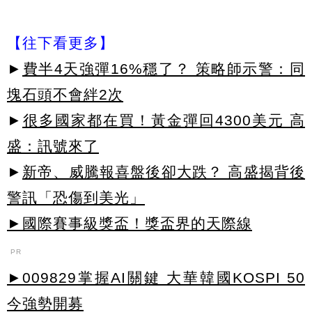
【往下看更多】
►
費半4天強彈16%穩了？ 策略師示警：同
塊石頭不會絆2次
►
很多國家都在買！黃金彈回4300美元 高
盛：訊號來了
►
新帝、威騰報喜盤後卻大跌？ 高盛揭背後
警訊「恐傷到美光」
►國際賽事級獎盃！獎盃界的天際線
PR
►009829掌握AI關鍵 大華韓國KOSPI 50
今強勢開募