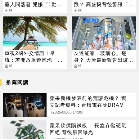
婆人間蒸發 兇嫌「1動
跌？ 高盛揭背後警訊「恐
作」露餡落網
全球
傷到美光」
全球
重視2國外交情誼！帛
友達能靠「玻璃心」翻
琉：若開放旅遊泡泡「以
身？ 大摩最新報告出爐
台灣為優先」
全球
目標價也曝光
全球
推薦閱讀
蘋果新機發表前的荒謬危機？ 獨
立記者爆料：台積電在等DRAM
(2026/08/06 14:09)
蘋果砍價踢鐵板！ 長鑫存儲硬氣
回絕 背後原因曝光