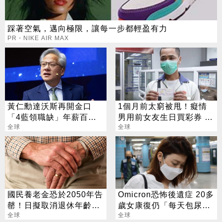
踩著空氣，邁向極限，讓每一步都輕盈有力
PR・NIKE AIR MAX
黃仁勳達沃斯再開金口
1個月前太窮被甩！癡情
「4藍領職缺」年薪百萬
男用前女友生日買彩券 爽
不是夢
全球
中500萬
全球
國民養老金恐於2050年告
Omicron恐怖後遺症 20多
罄！日擬取消退休年齡限
歲女康復仍「每天包尿
制
全球
布」
全球