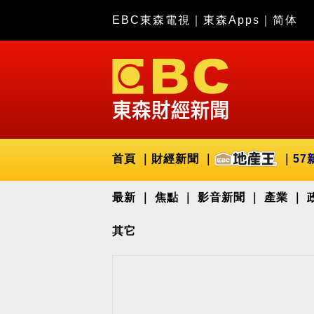
EBC東森電視
｜
東森Apps
｜
简体
首頁
財經新聞
57
最新
焦點
影音新聞
產業
其它