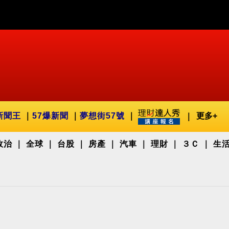
新聞王
57爆新聞
夢想街57號
更多+
政治
全球
台股
房產
汽車
理財
３Ｃ
生