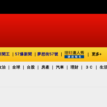
新聞王
57爆新聞
夢想街57號
更多+
政治
全球
台股
房產
汽車
理財
３Ｃ
生