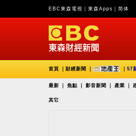
EBC東森電視
｜
東森Apps
｜
简体
首頁
財經新聞
57
最新
焦點
影音新聞
產業
其它