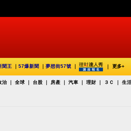
新聞王
57爆新聞
夢想街57號
更多+
政治
全球
台股
房產
汽車
理財
３Ｃ
生