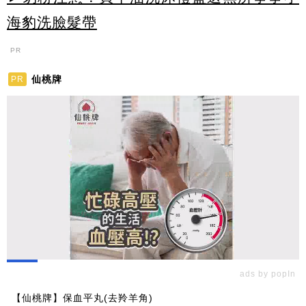
海豹洗臉髮帶
PR
仙桃牌
PR
ads by popIn
【仙桃牌】保血平丸(去羚羊角)