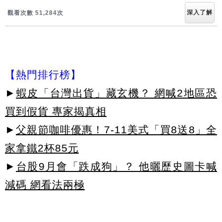
深入了解
觀看次數 51,286次
【熱門排行榜】
►
蝦皮「台灣出貨」藏玄機？ 網喊2地區恐
買到假貨 專家揭真相
►
父親節咖啡優惠！7-11美式「買8送8」全
家拿鐵2杯85元
►
台股9月會「跌成狗」？ 他曬歷史圖卡喊
減碼 網看法兩極