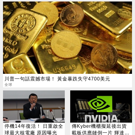
川普一句話震撼市場！ 黃金暴跌失守4700美元
全球
停機14年復活！ 日重啟全
傳Kyber機櫃擬延後出貨
球最大核電廠 原因曝光
載板供應鏈倒一片 輝達急