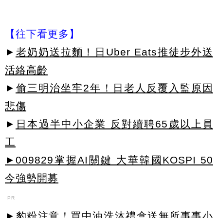
【往下看更多】
►
老奶奶送拉麵！日Uber Eats推徒步外送
活絡高齡
►
偷三明治坐牢2年！日老人反覆入監原因
悲傷
►
日本過半中小企業 反對續聘65歲以上員
工
►009829掌握AI關鍵 大華韓國KOSPI 50
今強勢開募
PR
►豹粉注意！買中油洗沐禮盒送無所事事小