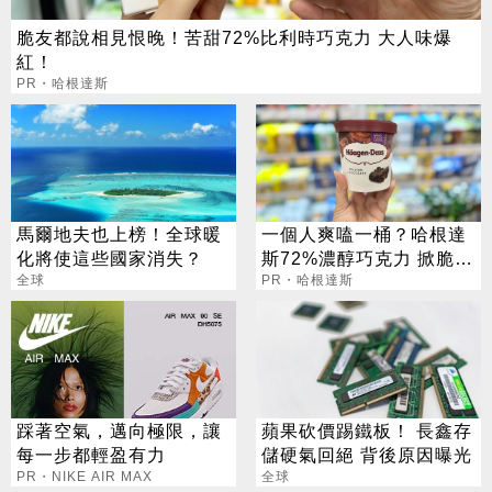
脆友都說相見恨晚！苦甜72%比利時巧克力 大人味爆
紅！
PR・哈根達斯
馬爾地夫也上榜！全球暖
一個人爽嗑一桶？哈根達
化將使這些國家消失？
斯72%濃醇巧克力 掀脆友
全球
共鳴
PR・哈根達斯
踩著空氣，邁向極限，讓
蘋果砍價踢鐵板！ 長鑫存
每一步都輕盈有力
儲硬氣回絕 背後原因曝光
PR・NIKE AIR MAX
全球