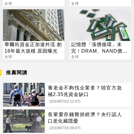
全球
回應
全球
華爾街資金正加速外流 創
記憶體「漲價循環」未
16年最大規模 原因曝光
完！DRAM、NAND價格
全球
7月再創新高
全球
推薦閱讀
養老金不夠找企業拿？陸官方急
補2.35兆資金缺口
(2019/07/22 12:47)
長輩愛存錢難拚經濟？央行認人
口老化藏隱憂
(2019/07/15 09:07)