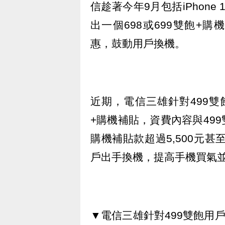
信趁著今年9月包括iPhon
出一個698或699雙飽+
惠，鼓動用戶換機。
近期，電信三雄針對499雙
+購機補貼，資費內容與49
購機補貼款超過5,500元甚
戶出手換機，提高手機買氣並
▼電信三雄針對499雙飽用