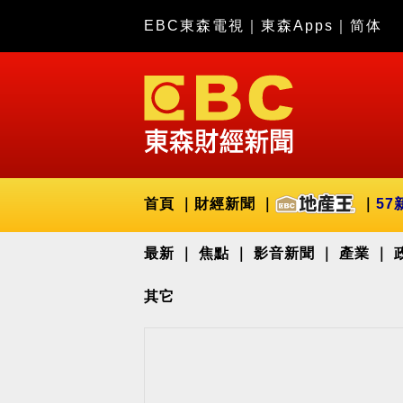
EBC東森電視
｜
東森Apps
｜
简体
首頁
財經新聞
57
最新
焦點
影音新聞
產業
其它