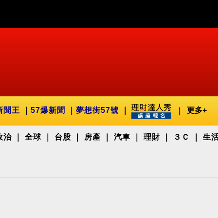
新聞王
57爆新聞
夢想街57號
更多+
政治
全球
台股
房產
汽車
理財
３Ｃ
生