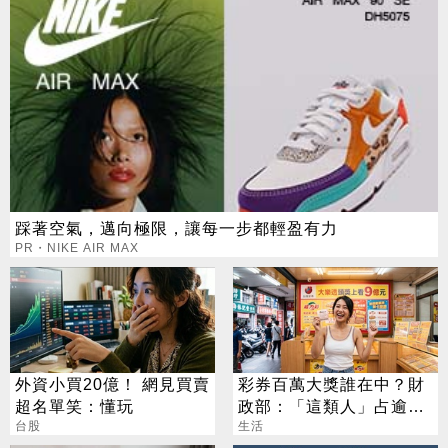
踩著空氣，邁向極限，讓每一步都輕盈有力
PR・NIKE AIR MAX
外資小買20億！ 網見買賣
彩券百萬大獎誰在中？財
超名單笑：懂玩
政部：「這類人」占逾6
台股
成
生活