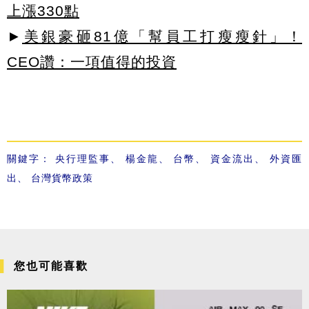
上漲330點
►
美銀豪砸81億「幫員工打瘦瘦針」！
CEO讚：一項值得的投資
關鍵字：
央行理監事
、
楊金龍
、
台幣
、
資金流出
、
外資匯
出
、
台灣貨幣政策
您也可能喜歡