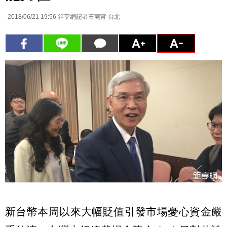
2018/06/21 19:56
鉅亨網記者王莞甯 台北
新台幣本周以來大幅貶值引發市場憂心資金嚴