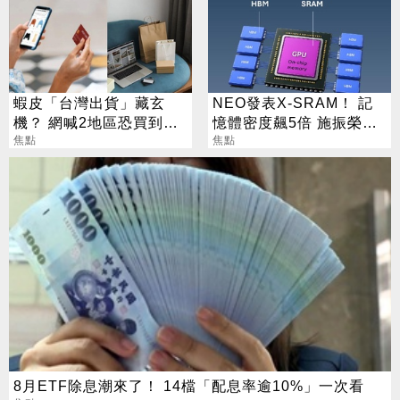
蝦皮「台灣出貨」藏玄
NEO發表X-SRAM！ 記
機？ 網喊2地區恐買到假
憶體密度飆5倍 施振榮：
貨 專家揭真相
焦點
半導體迎新革命
焦點
8月ETF除息潮來了！ 14檔「配息率逾10%」一次看