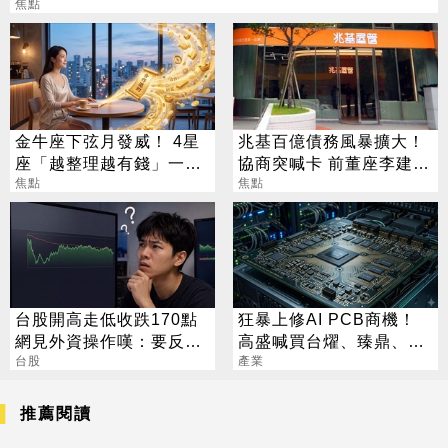
焦點
金牛座下弦月發威！ 4星
兆基百億債務風暴擴大！
座「越整理越有錢」一路
協商突喊卡 前董座李建成
旺運到10月
焦點
遭檢調搜索
焦點
台股開高走低收跌170點
狂暴上修AI PCB商機！
網見外資操作嘆：要反轉
高盛喊買台燿、臻鼎、台
了嗎？
台股
產業
光電 目標價曝光
推薦閱讀