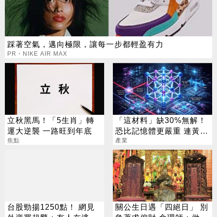
踩著空氣，邁向極限，讓每一步都輕盈有力
PR・NIKE AIR MAX
立秋黑馬！「5生肖」轉
「這材料」缺30%無解！
運大逆襲 一路旺到年底
恐比記憶體更嚴重 連黃仁
焦點
勳都掏錢秒訂
產業
台股勁揚1250點！ 網見
關公生日遇「四絕日」 別