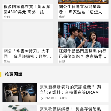
很多國家都在買！黃金彈
關公生日逢立秋能量爆
回4300美元 高盛：訊號
發！ 專家點名「這些人」
來了
全球
別亂拜
焦點
關公「拿書or持刀」大不
狂飆千點熱門股翻黑 內行
同！ 命理師揭密：拜對大
已偷偷落跑？ 專家揭背後
加分、拜錯恐虧本
生活
警訊
台股
推薦閱讀
蘋果新機發表前的荒謬危機？ 獨
立記者爆料：台積電在等DRAM
(2026/08/06 14:09)
蘋果砍價踢鐵板！ 長鑫存儲硬氣