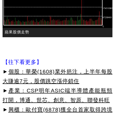
蘋果股價走勢
【往下看更多】
►
個股：華榮(1608)業外挹注，上半年每股
大賺逾7元，股價跳空漲停鎖住
►
產業：CSP明年ASIC端半導體產能瓶頸
打開，博通、世芯、創意、智原、聯發科旺
►
興櫃：歐付寶(6878)獲全台首家取得跨境