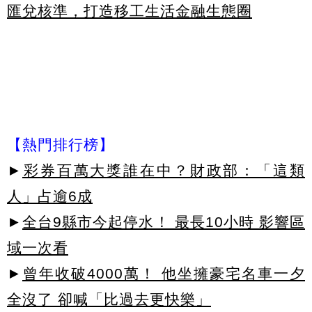
匯兌核準，打造移工生活金融生態圈
【熱門排行榜】
►
彩券百萬大獎誰在中？財政部：「這類
人」占逾6成
►
全台9縣市今起停水！ 最長10小時 影響區
域一次看
►
曾年收破4000萬！ 他坐擁豪宅名車一夕
全沒了 卻喊「比過去更快樂」