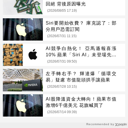
回絕 背後原因曝光
(2026/08/05 17:19)
Siri要開始收費？ 庫克認了：部
分用戶恐需訂閱
(2026/07/31 11:15)
AI競爭白熱化！ 亞馬遜報喜漲
10% 蘋果「Siri AI」未登場先摔
8%
(2026/07/31 09:50)
左手轉右手？ 輝達爆「循環交
易」疑慮 市值龍頭拱手讓蘋果
(2026/07/28 10:15)
AI股降溫資金大轉向！蘋果市值
激增6千億美元 花旗喊買了
(2026/07/14 09:39)
Recommended by