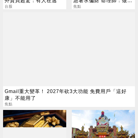
外資買超驚：有人在逃
急著求偏財 命理師：做1
台股
事更有效
焦點
Gmail重大變革！ 2027年砍3大功能 免費用戶「這好
康」不能用了
焦點