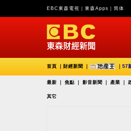
EBC東森電視
｜
東森Apps
｜
简体
首頁
財經新聞
57
最新
焦點
影音新聞
產業
其它