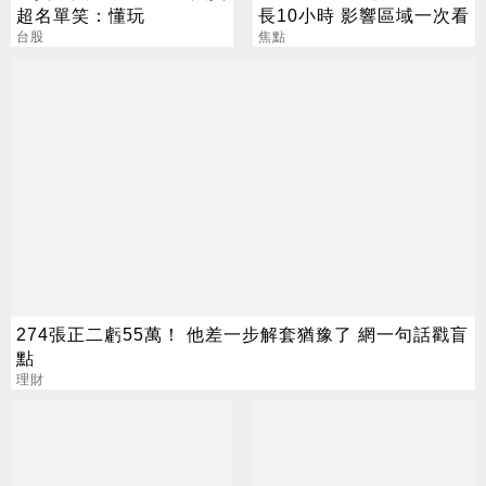
超名單笑：懂玩
長10小時 影響區域一次看
台股
焦點
274張正二虧55萬！ 他差一步解套猶豫了 網一句話戳盲
點
理財