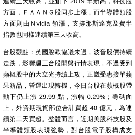
連續三天收高，並創下 2019 年新高，科技股
方面，ＦＡＡＮＧ股同步上漲，而半導體類股
方面則由Ｎvidia 領漲，支撐那斯達克及費半
指數也同樣連續第三天收高。
台股觀點：英國脫歐協議未過，波音股價持續
走跌，影響週三台股開盤行情表現，不過受到
蘋概股中的大立光持續上攻，正崴受惠接單蘋
果新品，營運出現轉機，今日台股在蘋概股帶
動下仍上漲 29.99 點，漲幅 0.29%；籌碼面
上，外資期現貨部位合計買超 40 億元，為連
續第二天買超。整體而言，近期美股科技股及
半導體類股表現強勢，對台股電子股構成支