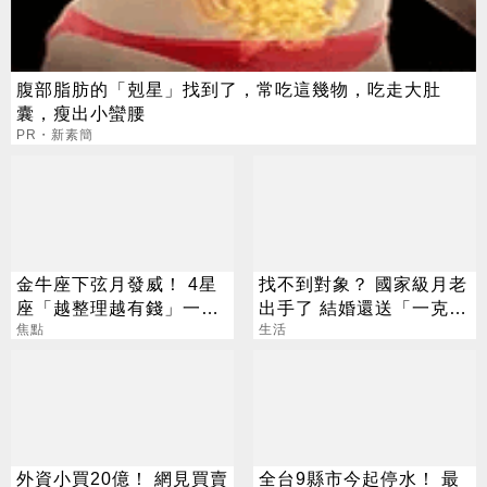
腹部脂肪的「剋星」找到了，常吃這幾物，吃走大肚
囊，瘦出小蠻腰
PR・新素簡
金牛座下弦月發威！ 4星
找不到對象？ 國家級月老
座「越整理越有錢」一路
出手了 結婚還送「一克拉
旺運到10月
焦點
鑽戒」
生活
外資小買20億！ 網見買賣
全台9縣市今起停水！ 最