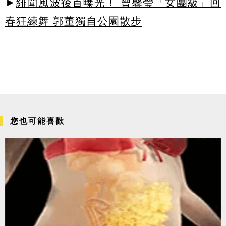
►
緋聞風波後首曝光！ 曾馨瑩「女團級」回
春狂練舞 郭董獨自公園散步
您也可能喜歡