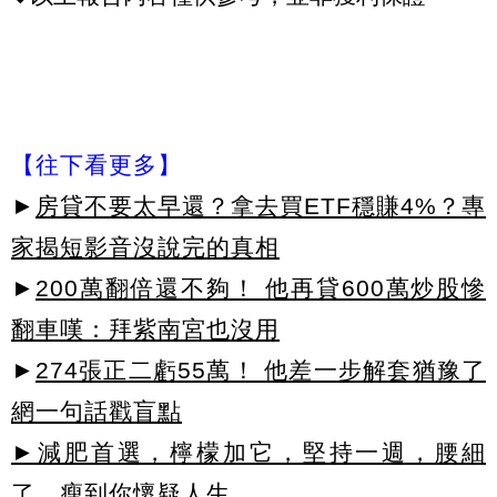
【往下看更多】
►
房貸不要太早還？拿去買ETF穩賺4%？專
家揭短影音沒說完的真相
►
200萬翻倍還不夠！ 他再貸600萬炒股慘
翻車嘆：拜紫南宮也沒用
►
274張正二虧55萬！ 他差一步解套猶豫了
網一句話戳盲點
►減肥首選，檸檬加它，堅持一週，腰細
了，瘦到你懷疑人生