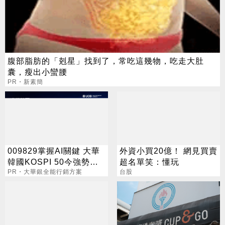
腹部脂肪的「剋星」找到了，常吃這幾物，吃走大肚
囊，瘦出小蠻腰
PR・新素簡
009829掌握AI關鍵 大華
外資小買20億！ 網見買賣
韓國KOSPI 50今強勢開
超名單笑：懂玩
募
PR・大華銀全能行銷方案
台股