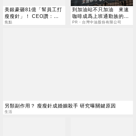
美銀豪砸81億「幫員工打
到加油站不只加油 來速
瘦瘦針」！ CEO讚：一
咖啡成爲上班通勤族的新
項值得的投資
焦點
選擇
PR・台灣中油股份有限公司
另類副作用？ 瘦瘦針成婚姻殺手 研究曝關鍵原因
生活