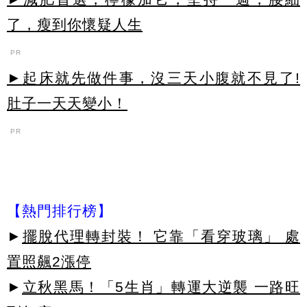
了，瘦到你懷疑人生
PR
►起床就先做件事，沒三天小腹就不見了!
肚子一天天變小！
PR
【熱門排行榜】
►
擺脫代理轉封裝！ 它靠「看穿玻璃」 處
置照飆2漲停
►
立秋黑馬！「5生肖」轉運大逆襲 一路旺