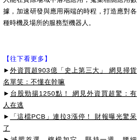
據，加速研發與應用兩端的時程，打造應對各
種時機及場所的服務型機器人。
【往下看更多】
►
外資買超903億「史上第三大」 網見掃貨
名單笑：不懂在幹嘛
►
台股勁揚1250點！ 網見外資買超驚：有
人在逃
►
「這檔PCB」連拉3漲停！ 財報曝光驚呆
了
►減肥首選，檸檬加它，堅持一週，腰細