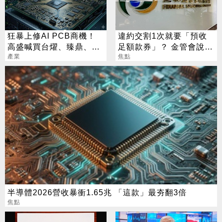
狂暴上修AI PCB商機！
違約交割1次就要「預收
高盛喊買台燿、臻鼎、台
足額款券」？ 金管會說話
產業
光電 目標價曝光
了
焦點
半導體2026營收暴衝1.65兆 「這款」最夯翻3倍
焦點