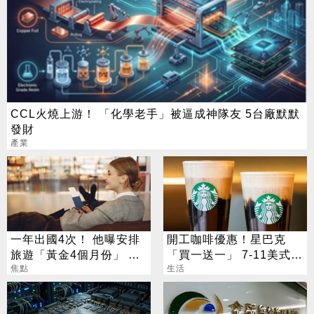
CCL火燒上游！ 「化學老手」被逼成神隊友 5台廠默默
發財
產業
一年出國4次！ 他曝安排
開工咖啡優惠！星巴克
旅遊「黃金4個月份」 卡
「買一送一」 7-11美式買
對整年活在期待中
焦點
7送7
生活