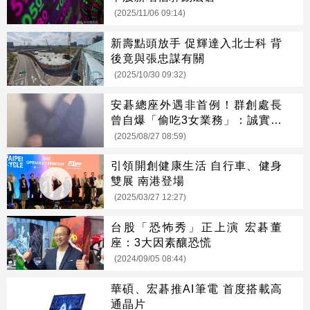
(2025/11/06 09:14)
新壽點頭放手 促輝達入北士科 背
後竟與張忠謀有關
(2025/10/30 09:32)
安碁總座外遇非首例！群創處長
曾自爆「偷吃3女業務」：誠實面
對自己犯的錯
(2025/08/27 08:59)
引領開創健康生活 自行車、健身
雙展 南港登場
(2025/03/27 12:27)
台股「恐怖秀」正上演 宏碁董
座：3大因素釀恐慌
(2024/09/05 08:44)
華碩、宏碁推AI筆電 首度搭載高
通晶片