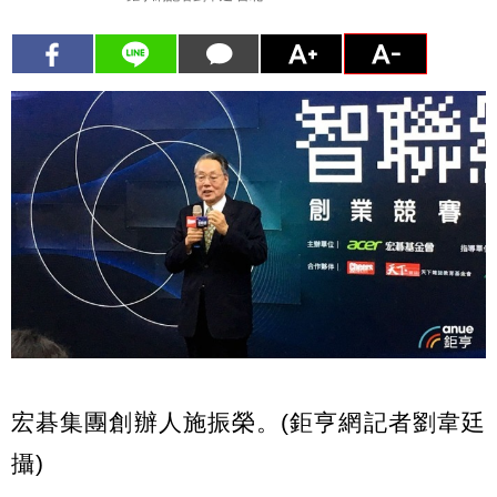
宏碁集團創辦人施振榮。(鉅亨網記者劉韋廷
攝)