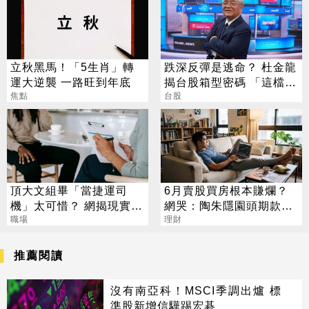
立秋黑馬！「5生肖」轉
跌深反彈是逃命？ 杜金龍
運大逆襲 一路旺到年底
揭台股箱型密碼 「這檔」
焦點
手腳要快
台股
頂大文組畢「當捷運司
6月賣股買房根本賺爛？
機」太可惜？ 網揭現實：
網哭：陶朱隱園頭期款已
高中就能考
職場
賠光
理財
推薦閱讀
沒有南亞科！MSCI季調出爐 標
準股新增信驊踢宏碁