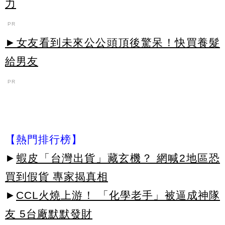
力
PR
►女友看到未來公公頭頂後驚呆！快買養髮
給男友
PR
【熱門排行榜】
►
蝦皮「台灣出貨」藏玄機？ 網喊2地區恐
買到假貨 專家揭真相
►
CCL火燒上游！ 「化學老手」被逼成神隊
友 5台廠默默發財