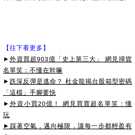
【往下看更多】
►
外資買超903億「史上第三大」 網見掃貨
名單笑：不懂在幹嘛
►
跌深反彈是逃命？ 杜金龍揭台股箱型密碼
「這檔」手腳要快
►
外資小買20億！ 網見買賣超名單笑：懂
玩
►踩著空氣，邁向極限，讓每一步都輕盈有