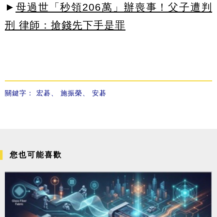
►
母過世「秒領206萬」辦喪事！父子遭判
刑 律師：搶錢先下手是罪
關鍵字：
宏碁
、
施振榮
、
安碁
您也可能喜歡