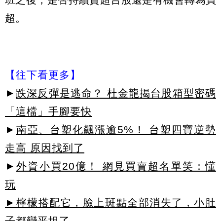
超。
【往下看更多】
►
跌深反彈是逃命？ 杜金龍揭台股箱型密碼
「這檔」手腳要快
►
南亞、台塑化飆漲逾5%！ 台塑四寶逆勢
走高 原因找到了
►
外資小買20億！ 網見買賣超名單笑：懂
玩
►檸檬搭配它，臉上斑點全部消失了，小肚
子都變平坦了