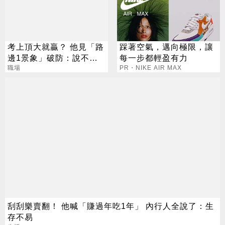
考上頂大就贏？ 他見「路
踩著空氣，邁向極限，讓
邊1景象」破防：說不清
每一步都輕盈有力
的挫敗感
職場
PR・NIKE AIR MAX
刮刮樂賣翻！ 他喊「賺過年吃1年」 內行人全說了：生
存不易