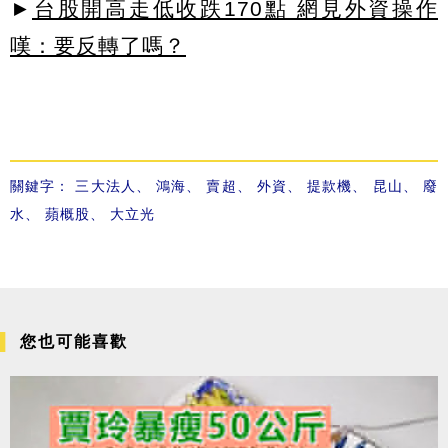
►
台股開高走低收跌170點 網見外資操作
嘆：要反轉了嗎？
關鍵字：
三大法人
、
鴻海
、
賣超
、
外資
、
提款機
、
昆山
、
廢
水
、
蘋概股
、
大立光
您也可能喜歡