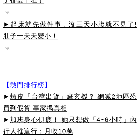
PR
►起床就先做件事，沒三天小腹就不見了!
肚子一天天變小！
PR
【熱門排行榜】
►
蝦皮「台灣出貨」藏玄機？ 網喊2地區恐
買到假貨 專家揭真相
►
加班身心俱疲！ 她只想做「4~6小時」內
行人推這行：月收10萬