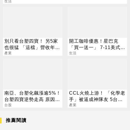
生活
別只看台塑四寶！ 另5家
開工咖啡優惠！星巴克
也很猛 「這檔」營收年增
「買一送一」 7-11美式買
衝7倍
產業
7送7
生活
南亞、台塑化飆漲逾5%！
CCL火燒上游！ 「化學老
台塑四寶逆勢走高 原因找
手」被逼成神隊友 5台廠
到了
台股
默默發財
產業
推薦閱讀