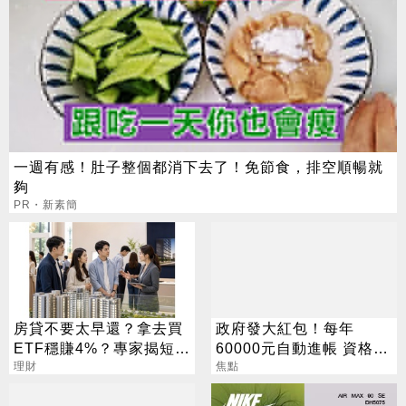
一週有感！肚子整個都消下去了！免節食，排空順暢就
夠
PR・新素簡
房貸不要太早還？拿去買
政府發大紅包！每年
ETF穩賺4%？專家揭短影
60000元自動進帳 資格一
音沒說完的真相
理財
次看
焦點