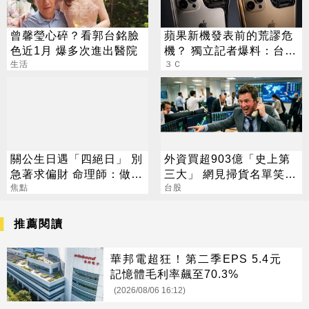
曾馨瑩心碎？看郭台銘臉
蘋果新機發表前的荒謬危
色近1月 爆多次進出醫院
機？ 獨立記者爆料：台積
生活
電在等DRAM
３Ｃ
關公生日遇「四絕日」 別
外資買超903億「史上第
急著求偏財 命理師：做1
三大」 網見掃貨名單笑：
事更有效
焦點
不懂在幹嘛
台股
推薦閱讀
華邦電超狂！第二季EPS 5.4元
記憶體毛利率飆至70.3%
(2026/08/06 16:12)