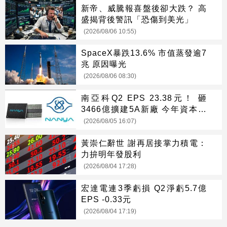
新帝、威騰報喜盤後卻大跌？ 高
盛揭背後警訊「恐傷到美光」
(2026/08/06 10:55)
SpaceX暴跌13.6% 市值蒸發逾7
兆 原因曝光
(2026/08/06 08:30)
南亞科Q2 EPS 23.38元！ 砸
3466億擴建5A新廠 今年資本支
出增至697億
(2026/08/05 16:07)
黃崇仁辭世 謝再居接掌力積電：
力拚明年發股利
(2026/08/04 17:28)
宏達電連3季虧損 Q2淨虧5.7億
EPS -0.33元
(2026/08/04 17:19)