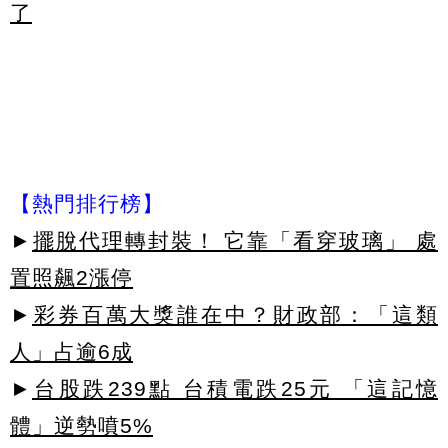
了
【熱門排行榜】
►
擺脫代理轉封裝！ 它靠「看穿玻璃」 處
置照飆2漲停
►
彩券百萬大獎誰在中？財政部：「這類
人」占逾6成
►
台股跌239點 台積電跌25元 「這記憶
體」逆勢噴5%