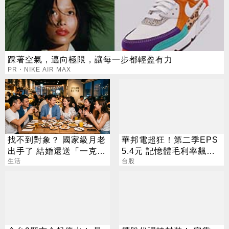
踩著空氣，邁向極限，讓每一步都輕盈有力
PR・NIKE AIR MAX
找不到對象？ 國家級月老
華邦電超狂！第二季EPS
出手了 結婚還送「一克拉
5.4元 記憶體毛利率飆至
鑽戒」
生活
70.3%
台股