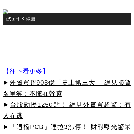
智冠日 K 線圖
【往下看更多】
►
外資買超903億「史上第三大」 網見掃貨
名單笑：不懂在幹嘛
►
台股勁揚1250點！ 網見外資買超驚：有
人在逃
►
「這檔PCB」連拉3漲停！ 財報曝光驚呆