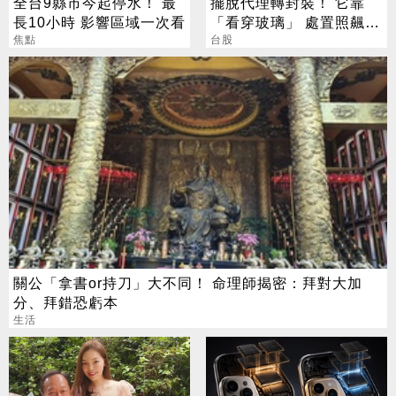
全台9縣市今起停水！ 最
擺脫代理轉封裝！ 它靠
長10小時 影響區域一次看
「看穿玻璃」 處置照飆2
焦點
漲停
台股
關公「拿書or持刀」大不同！ 命理師揭密：拜對大加
分、拜錯恐虧本
生活