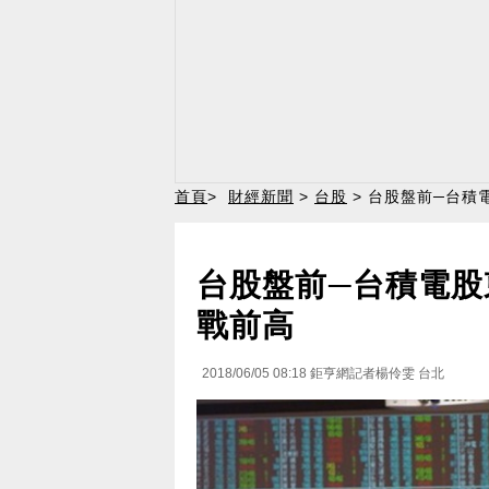
首頁
>
財經新聞
>
台股
> 台股盤前─台積
台股盤前─台積電股
戰前高
2018/06/05 08:18
鉅亨網記者楊伶雯 台北