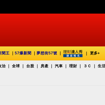
新聞王
57爆新聞
夢想街57號
更多+
政治
全球
台股
房產
汽車
理財
３Ｃ
生