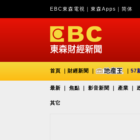
EBC東森電視
｜
東森Apps
｜
简体
首頁
財經新聞
57
最新
焦點
影音新聞
產業
其它