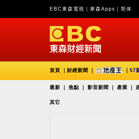
EBC東森電視
｜
東森Apps
｜
简体
首頁
財經新聞
57
最新
焦點
影音新聞
產業
其它