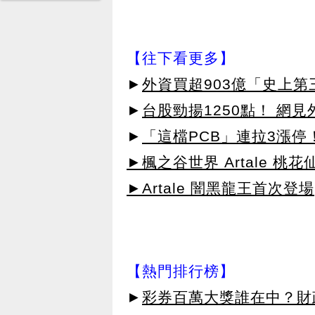
【往下看更多】
►
外資買超903億「史上
►
台股勁揚1250點！ 網
►
「這檔PCB」連拉3漲停
►楓之谷世界 Artale 桃
►Artale 闇黑龍王首次登場
【熱門排行榜】
►
彩券百萬大獎誰在中？財