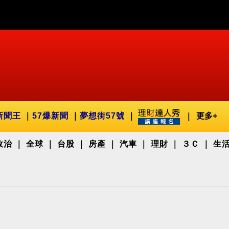
新聞王
57爆新聞
夢想街57號
更多+
政治
全球
台股
房產
汽車
理財
３Ｃ
生