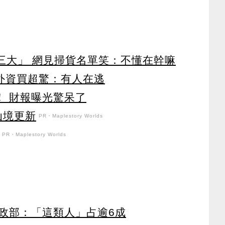
第三大」 網見掃貨名單笑：不懂在幹嘛
見外資買超驚：有人在逃
！ 財報曝光驚呆了
花仙境更新
PR・Maplestory Worlds
PR・Maplestory Worlds
政部：「這類人」占逾6成