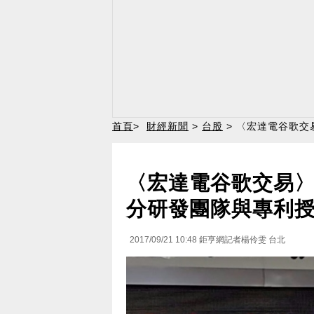
首頁
>
財經新聞
>
台股
> 〈宏達電谷歌交易
〈宏達電谷歌交易〉1
分研發團隊與專利
2017/09/21 10:48
鉅亨網記者楊伶雯 台北