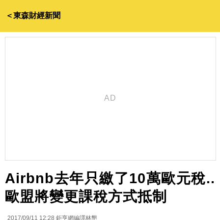
＜東森財經新聞
Airbnb去年只繳了10萬歐元稅..
歐盟將變更課稅方式抵制
2017/09/11 12:28
鉅亨網編譯林懇