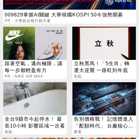
009829掌握AI關鍵 大華韓國KOSPI 50今強勢開募
PR・大華銀全能行銷方案
踩著空氣，邁向極限，讓
立秋黑馬！「5生肖」轉
每一步都輕盈有力
運大逆襲 一路旺到年底
PR・NIKE AIR MAX
焦點
全台9縣市今起停水！ 最
告別價格戰！ 記憶體進入
長10小時 影響區域一次看
「配額時代」 台廠核心指
焦點
標一次看
產業