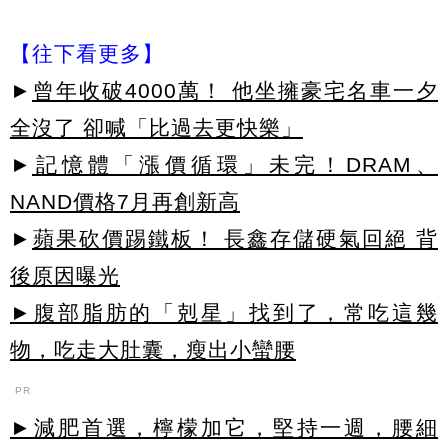
【往下看更多】
►
曾年收破4000萬！ 他坐擁豪宅名車一夕
全沒了 卻喊「比過去更快樂」
►
記憶體「漲價循環」未完！DRAM、
NAND價格7月再創新高
►
蘋果砍價踢鐵板！ 長鑫存儲硬氣回絕 背
後原因曝光
►腹部脂肪的「剋星」找到了，常吃這幾
物，吃走大肚囊，瘦出小蠻腰
PR
►減肥首選，檸檬加它，堅持一週，腰細