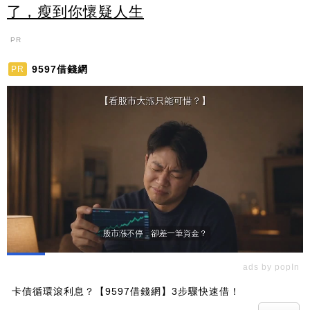
了，瘦到你懷疑人生
PR
9597借錢網
PR
ads by popIn
卡債循環滾利息？【9597借錢網】3步驟快速借！