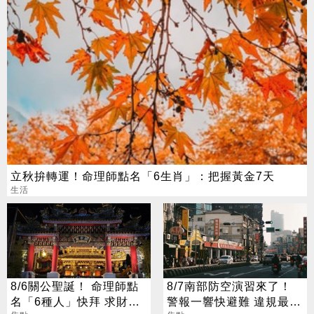
立秋拚轉運！命理師點名「6生肖」：把握黃金7天
生活
8/6關公聖誕！ 命理師點
8/7南部防空演習來了！
名「6種人」快拜 求財求
警報一響快避難 違規最高