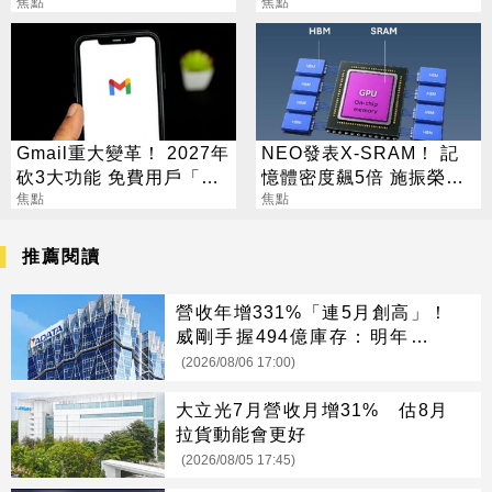
職保平安
焦點
開罰15萬
焦點
Gmail重大變革！ 2027年
NEO發表X-SRAM！ 記
砍3大功能 免費用戶「這
憶體密度飆5倍 施振榮：
好康」不能用了
焦點
半導體迎新革命
焦點
推薦閱讀
營收年增331%「連5月創高」！
威剛手握494億庫存：明年會更
缺
(2026/08/06 17:00)
大立光7月營收月增31% 估8月
拉貨動能會更好
(2026/08/05 17:45)