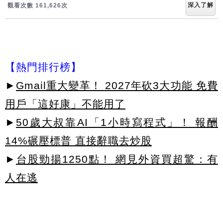
深入了解
觀看次數 161,626次
【熱門排行榜】
►
Gmail重大變革！ 2027年砍3大功能 免費
用戶「這好康」不能用了
►
50歲大叔靠AI「1小時寫程式」！ 報酬
14%碾壓標普 直接辭職去炒股
►
台股勁揚1250點！ 網見外資買超驚：有
人在逃