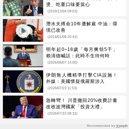
燙、吃重口味要當心
(2018/12/04 09:03)
潛水夫搏命10年遭解雇 中油：環
境已改善
(2018/01/08 20:43)
明年起0~18歲「每月爽領5千」
賴清德喊話：此時不生待何時
(2026/08/07 14:00)
伊朗無人機精準打擊CIA設施！
外媒：美國懷疑俄羅斯涉入
(2026/07/23 11:53)
急轉彎！ 川普撤回20%收費計畫
改收波灣國家「投資大禮」
(2026/07/15 08:32)
Recommended by