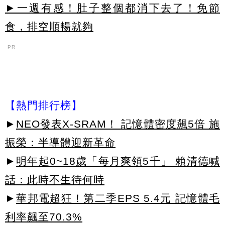
►一週有感！肚子整個都消下去了！免節
食，排空順暢就夠
PR
【熱門排行榜】
►
NEO發表X-SRAM！ 記憶體密度飆5倍 施
振榮：半導體迎新革命
►
明年起0~18歲「每月爽領5千」 賴清德喊
話：此時不生待何時
►
華邦電超狂！第二季EPS 5.4元 記憶體毛
利率飆至70.3%