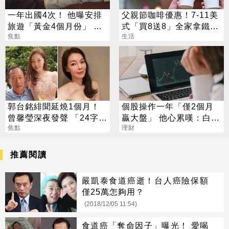
一年出國4次！ 他曝安排
父親節咖啡優惠！7-11美
旅遊「黃金4個月份」 卡
式「買8送8」全家拿鐵2
對整年活在期待中
焦點
杯85元
生活
郭台銘緋聞延燒1個月！
個股操作一年「僅2個月
曾馨瑩深夜發聲 「24字」
贏大盤」 他心累嘆：白忙
吐盡最心繫的事
焦點
一場
理財
推薦閱讀
嚴凱泰食道癌逝！台人癌險保額
僅25萬怎夠用？
(2018/12/05 11:54)
食道癌「奪命因子」曝光！ 愛喝