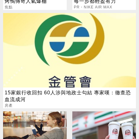
烤鴨傳奇人氣爆棚
每一步都輕盈有力
焦點
PR・NIKE AIR MAX
15家銀行收回扣 60人涉與地政士勾結 專家嘆：徹查恐
血流成河
房產