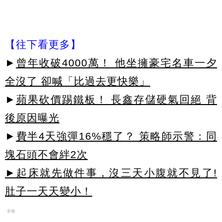
【往下看更多】
►
曾年收破4000萬！ 他坐擁豪宅名車一夕
全沒了 卻喊「比過去更快樂」
►
蘋果砍價踢鐵板！ 長鑫存儲硬氣回絕 背
後原因曝光
►
費半4天強彈16%穩了？ 策略師示警：同
塊石頭不會絆2次
►起床就先做件事，沒三天小腹就不見了!
肚子一天天變小！
PR