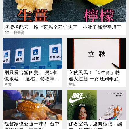
檸檬搭配它，臉上斑點全部消失了，小肚子都變平坦了
PR・新素簡
別只看台塑四寶！ 另5家
立秋黑馬！「5生肖」轉
也很猛 「這檔」營收年增
運大逆襲 一路旺到年底
衝7倍
產業
焦點
魏哲家也愛這一味！ 台中
踩著空氣，邁向極限，讓