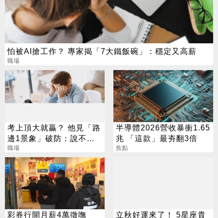
怕被AI搶工作？ 專家揭「7大鐵飯碗」：穩定又高薪
職場
考上頂大就贏？ 他見「路
半導體2026營收暴衝1.65
邊1景象」破防：說不清
兆 「這款」最夯翻3倍
的挫敗感
職場
焦點
彩券行開月薪4萬徵嘸
立秋好運來了！ 5星座貴