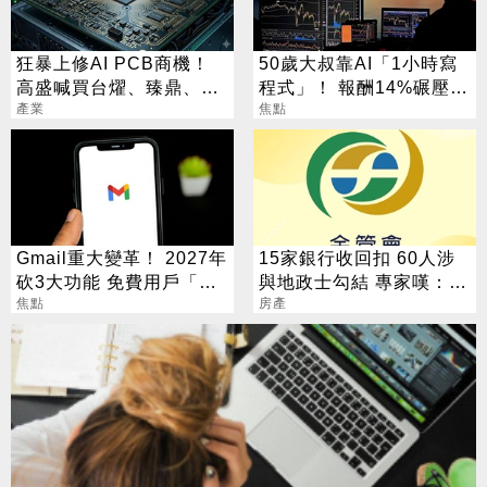
狂暴上修AI PCB商機！
50歲大叔靠AI「1小時寫
高盛喊買台燿、臻鼎、台
程式」！ 報酬14%碾壓標
產業
光電 目標價曝光
普 直接辭職去炒股
焦點
Gmail重大變革！ 2027年
15家銀行收回扣 60人涉
砍3大功能 免費用戶「這
與地政士勾結 專家嘆：徹
好康」不能用了
焦點
查恐血流成河
房產