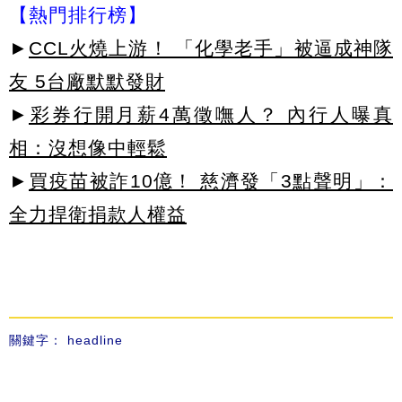
【熱門排行榜】
►
CCL火燒上游！ 「化學老手」被逼成神隊
友 5台廠默默發財
►
彩券行開月薪4萬徵嘸人？ 內行人曝真
相：沒想像中輕鬆
►
買疫苗被詐10億！ 慈濟發「3點聲明」：
全力捍衛捐款人權益
關鍵字：
headline