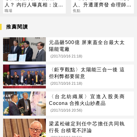
人？ 內行人曝真相：沒想
人、升遷運齊發 命理師：
像中輕鬆
職場
把握黃金轉運期
焦點
推薦閱讀
元晶砸500億 屏東蓋全台最大太
陽能電廠
(2017/10/16 21:18)
〈鉅亨觀點〉太陽能三合一後 這
些利弊都要留意
(2017/10/16 21:18)
〈台北紡織展〉宜進入股美商
Cocona 合推火山紗產品
(2017/10/16 20:56)
梁孟松確定到任中芯擔任共同執
行長 台積電不評論