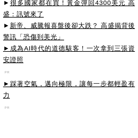
►
很多國家都在買！黃金彈回4300美元 高
盛：訊號來了
►
新帝、威騰報喜盤後卻大跌？ 高盛揭背後
警訊「恐傷到美光」
►成為AI時代的道德駭客！一次拿到三張資
安證照
PR
►踩著空氣，邁向極限，讓每一步都輕盈有
力
PR