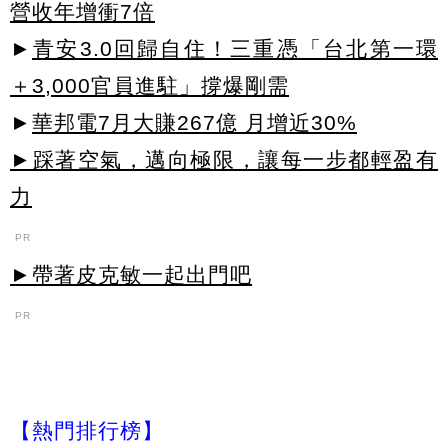
營收年增衝7倍
►
青安3.0回歸自住！三重憑「台北第一環
＋3,000官員進駐」撐爆剛需
►
華邦電7月大賺267億 月增近30%
►踩著空氣，邁向極限，讓每一步都輕盈有
力
PR
►帶著皮克敏一起出門吧
PR
【熱門排行榜】