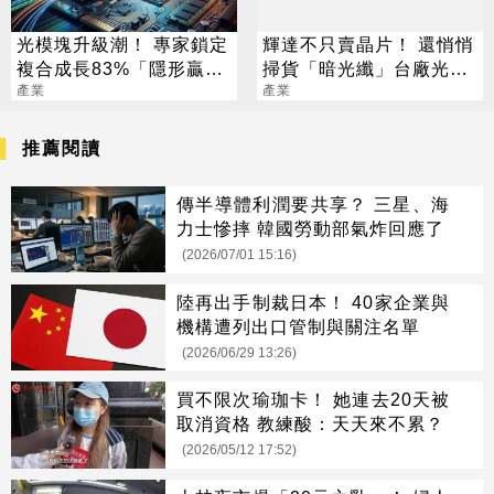
光模塊升級潮！ 專家鎖定
輝達不只賣晶片！ 還悄悄
複合成長83%「隱形贏
掃貨「暗光纖」台廠光通
家」 毛利率有望飛天
產業
訊要飛了
產業
推薦閱讀
傳半導體利潤要共享？ 三星、海
力士慘摔 韓國勞動部氣炸回應了
(2026/07/01 15:16)
陸再出手制裁日本！ 40家企業與
機構遭列出口管制與關注名單
(2026/06/29 13:26)
買不限次瑜珈卡！ 她連去20天被
取消資格 教練酸：天天來不累？
(2026/05/12 17:52)