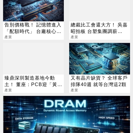
告別價格戰！ 記憶體進入
總裁比工會還大方！ 吳嘉
「配額時代」 台廠核心指
昭拍板 台塑集團調薪
標一次看
產業
4.5%
產業
臻鼎深圳製造基地今動
又有晶片缺貨？ 全球客戶
土！ 董座：PCB迎「黃金
排隊40週 就等台灣這2顆
十年」
產業
產業