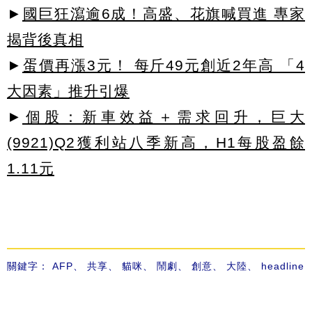
►
國巨狂瀉逾6成！高盛、花旗喊買進 專家
揭背後真相
►
蛋價再漲3元！ 每斤49元創近2年高 「4
大因素」推升引爆
►
個股：新車效益＋需求回升，巨大
(9921)Q2獲利站八季新高，H1每股盈餘
1.11元
關鍵字：
AFP
、
共享
、
貓咪
、
鬧劇
、
創意
、
大陸
、
headline