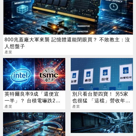
800兆蓋廠大軍來襲 記憶體還能閉眼買？ 不敗教主：沒
人想盤子
產業
英特爾良率9成「還便宜
別只看台塑四寶！ 另5家
一半」？ 台積電嚇跌2%
也很猛 「這檔」營收年增
專家揭數字背後真相
產業
衝7倍
產業