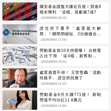
國安基金護盤大賺近百億！買進8
檔全獲利 「這檔」貢獻逾7成7
(2026/08/06 09:22)
證交所下重手「處置股大解
禁」！關禁閉縮短、2分鐘撮合震
撼上路
(2026/08/03 17:54)
勞動基金前10大持股曝！ 台積電
占比下滑 「這4檔」新舊制全上
榜
(2026/08/03 15:01)
處置股賣不掉！ 王世堅轟「流動
性殺手」 證交所回應了
(2026/08/03 12:47)
勞動基金6月大賺771億！ 新制
勞退平均分紅11.6萬元
(2026/08/03 12:04)