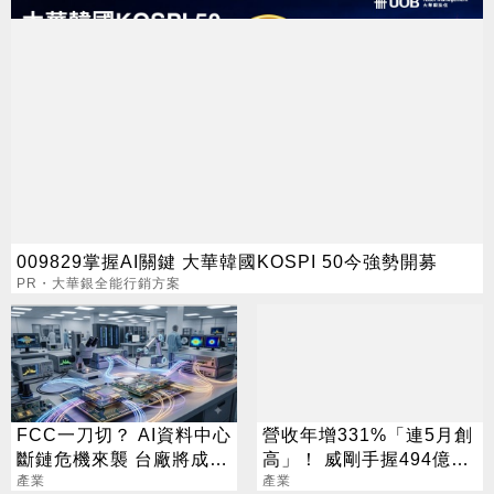
009829掌握AI關鍵 大華韓國KOSPI 50今強勢開募
PR・大華銀全能行銷方案
FCC一刀切？ AI資料中心
營收年增331%「連5月創
斷鏈危機來襲 台廠將成關
高」！ 威剛手握494億庫
鍵解方
產業
存：明年會更缺
產業