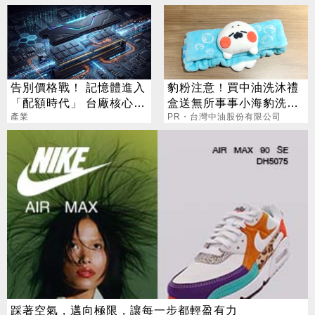
告別價格戰！ 記憶體進入
豹粉注意！買中油洗沐禮
「配額時代」 台廠核心指
盒送無所事事小海豹洗臉
標一次看
產業
髮帶
PR・台灣中油股份有限公司
踩著空氣，邁向極限，讓每一步都輕盈有力