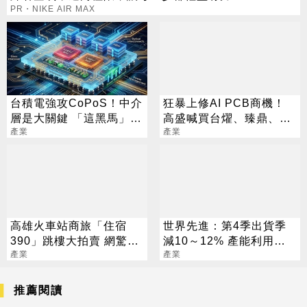
PR・NIKE AIR MAX
台積電強攻CoPoS！中介
狂暴上修AI PCB商機！
層是大關鍵 「這黑馬」連
高盛喊買台燿、臻鼎、台
拉3漲停
產業
產業
光電 目標價曝光
高雄火車站商旅「住宿
世界先進：第4季出貨季
390」跳樓大拍賣 網驚：
減10～12% 產能利用率
觀光怎麼了
產業
降至65%
產業
推薦閱讀