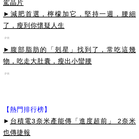
駕晶片
►減肥首選，檸檬加它，堅持一週，腰細
了，瘦到你懷疑人生
PR
►腹部脂肪的「剋星」找到了，常吃這幾
物，吃走大肚囊，瘦出小蠻腰
PR
【熱門排行榜】
►
台積電3奈米產能傳「進度超前」 2奈米
也傳捷報