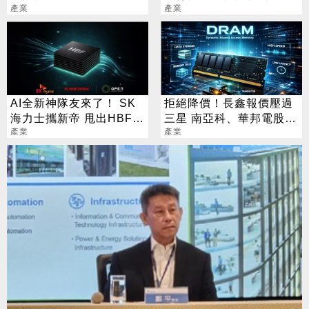
4.5%
產業
幾家默默爆賺
產業
AI全新神隊友來了！ SK
拒絕降價！長鑫報價壓過
海力士攜新帝 甩出HBF黑
三星 南亞科、華邦電股價
科技
產業
激動了
產業