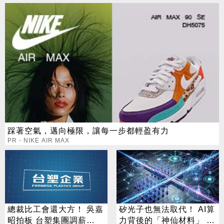
踩著空氣，邁向極限，讓每一步都輕盈有力
PR・NIKE AIR MAX
總裁比工會還大方！ 吳嘉
矽光子也無法取代！ AI算
昭拍板 台塑集團調薪
力背後的「神仙材料」 這