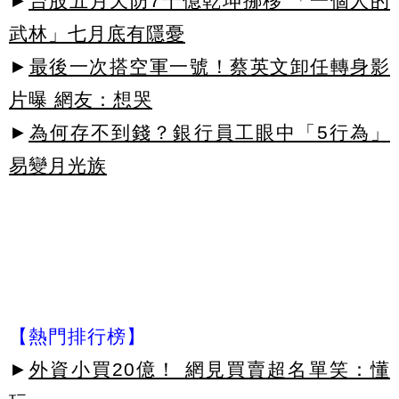
►
台股五月天防7千億乾坤挪移 「一個人的
武林」七月底有隱憂
►
最後一次搭空軍一號！蔡英文卸任轉身影
片曝 網友：想哭
►
為何存不到錢？銀行員工眼中「5行為」
易變月光族
【熱門排行榜】
►
外資小買20億！ 網見買賣超名單笑：懂