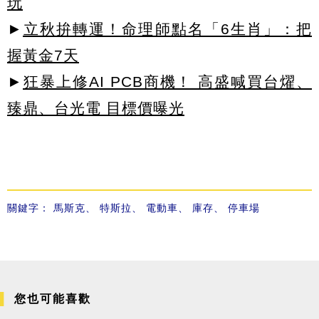
玩
►
立秋拚轉運！命理師點名「6生肖」：把
握黃金7天
►
狂暴上修AI PCB商機！ 高盛喊買台燿、
臻鼎、台光電 目標價曝光
關鍵字：
馬斯克
、
特斯拉
、
電動車
、
庫存
、
停車場
您也可能喜歡