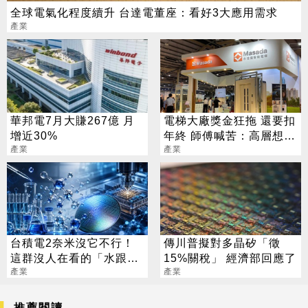
全球電氣化程度續升 台達電董座：看好3大應用需求
產業
華邦電7月大賺267億 月
電梯大廠獎金狂拖 還要扣
增近30%
年終 師傅喊苦：高層想怎
產業
樣就怎樣
產業
台積電2奈米沒它不行！
傳川普擬對多晶矽「徵
這群沒人在看的「水跟
15%關稅」 經濟部回應了
氣」 正在默默吸金
產業
產業
推薦閱讀