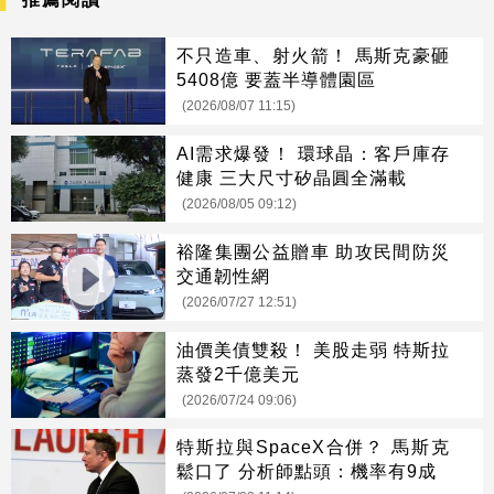
不只造車、射火箭！ 馬斯克豪砸
5408億 要蓋半導體園區
(2026/08/07 11:15)
AI需求爆發！ 環球晶：客戶庫存
健康 三大尺寸矽晶圓全滿載
(2026/08/05 09:12)
裕隆集團公益贈車 助攻民間防災
交通韌性網
(2026/07/27 12:51)
油價美債雙殺！ 美股走弱 特斯拉
蒸發2千億美元
(2026/07/24 09:06)
特斯拉與SpaceX合併？ 馬斯克
鬆口了 分析師點頭：機率有9成