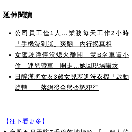
延伸閱讀
公司員工僅1人…業務每天工作2小時
「手機滑到膩」爽翻 內行揭真相
女駕駛違停沒熄火離開 雙B名車遭小
偷「連兒帶車」開走…她回現場嚇壞
日醉漢將女友3歲女兒塞進洗衣機「啟動
旋轉」 落網後全盤否認犯行
【往下看更多】