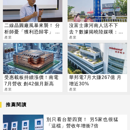
二線晶圓廠風暴來襲！ 分
沒富士康河南人活不下
析師憂「獲利恐歸零」 聯
去？數據揭曉陸媒嘆：我
電回應了
產業
們低估了
產業
受惠載板持續漲價！南電
華邦電7月大賺267億 月
7月營收 創42個月新高
增近30%
產業
產業
推薦閱讀
別只看台塑四寶！ 另5家也很猛
「這檔」營收年增衝7倍