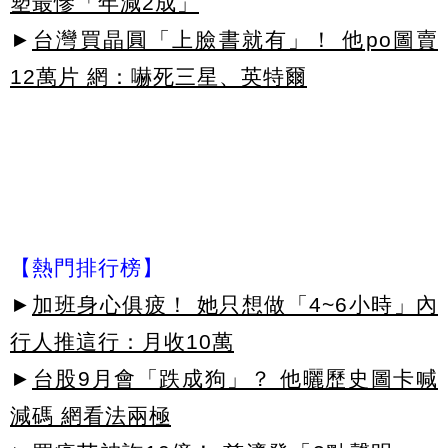
塑最慘「年減2成」
►
台灣買晶圓「上臉書就有」！ 他po圖賣
12萬片 網：嚇死三星、英特爾
【熱門排行榜】
►
加班身心俱疲！ 她只想做「4~6小時」內
行人推這行：月收10萬
►
台股9月會「跌成狗」？ 他曬歷史圖卡喊
減碼 網看法兩極