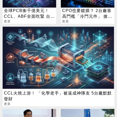
全球PCB衝千億美元！
CPO也要鍍膜？ 2台廠靠
CCL、ABF全面吃緊 台廠
高門檻「冷門元件」 搶下
迎兆元商機
產業
AI關鍵入場券
產業
CCL火燒上游！ 「化學老手」被逼成神隊友 5台廠默默
發財
產業