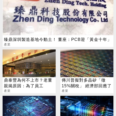
臻鼎深圳製造基地今動土！ 董座：PCB迎「黃金十年」
產業
鼎泰豐為何不上市？老董
傳川普擬對多晶矽「徵
親揭原因：為了員工
15%關稅」 經濟部回應了
產業
產業