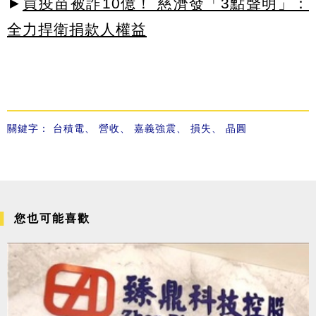
►
買疫苗被詐10億！ 慈濟發「3點聲明」：
全力捍衛捐款人權益
關鍵字：
台積電
、
營收
、
嘉義強震
、
損失
、
晶圓
您也可能喜歡