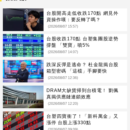
台股開高走低收跌170點 網見外
資操作嘆：要反轉了嗎？
(2026/08/07 15:57)
台股收跌170點 台塑集團股逆勢
撐盤 「雙寶」噴5%
(2026/08/07 14:07)
跌深反彈是逃命？ 杜金龍揭台股
箱型密碼 「這檔」手腳要快
(2026/08/07 12:36)
DRAM大缺貨掃到台積電！ 劉佩
真揭供應鏈連鎖效應
(2026/08/07 12:20)
台塑四寶衝了！「新科萬金」又
漲停 台股上漲330點
(2026/08/07 09:09)