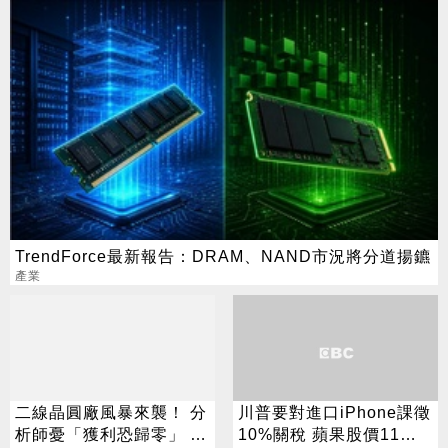
TrendForce最新報告：DRAM、NAND市況將分道揚鑣
產業
二線晶圓廠風暴來襲！ 分
川普要對進口iPhone課徵
析師憂「獲利恐歸零」 聯
10%關稅 蘋果股價11月