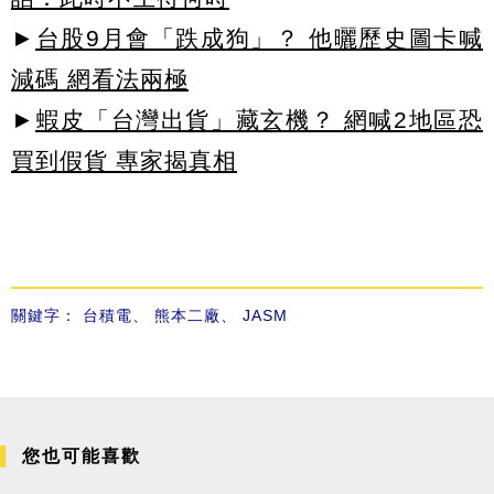
►
台股9月會「跌成狗」？ 他曬歷史圖卡喊
減碼 網看法兩極
►
蝦皮「台灣出貨」藏玄機？ 網喊2地區恐
買到假貨 專家揭真相
關鍵字：
台積電
、
熊本二廠
、
JASM
您也可能喜歡