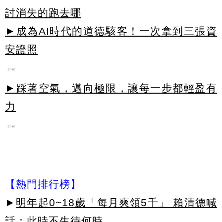
討消失的跑去哪
►成為AI時代的道德駭客！一次拿到三張資
安證照
PR
►踩著空氣，邁向極限，讓每一步都輕盈有
力
PR
【熱門排行榜】
►
明年起0~18歲「每月爽領5千」 賴清德喊
話：此時不生待何時