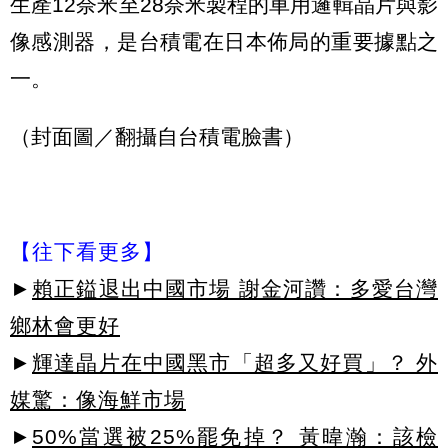
生產12奈米至28奈米製程的車用邏輯晶片與影
像感測器，是台積電在日本佈局的重要據點之
一。
（封面圖／翻攝自台積電臉書）
【往下看更多】
►
賴正鎰退出中國市場 謝金河讚：多愛台灣
鄉林會更好
►
輝達晶片在中國黑市「超多又好買」？ 外
媒驚：像海鮮市場
►
50%當選被25%罷免掉？ 黃暐瀚：該檢