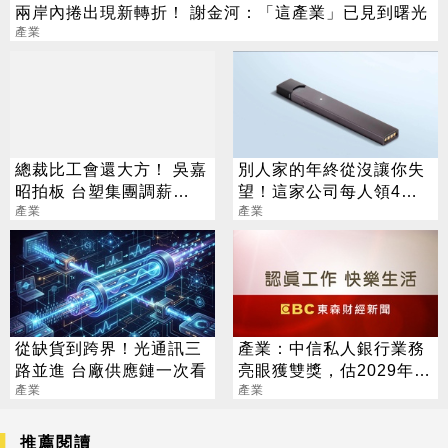
兩岸內捲出現新轉折！ 謝金河：「這產業」已見到曙光
產業
總裁比工會還大方！ 吳嘉
別人家的年終從沒讓你失
昭拍板 台塑集團調薪
望！這家公司每人領4千
4.5%
產業
萬
產業
從缺貨到跨界！光通訊三
產業：中信私人銀行業務
路並進 台廠供應鏈一次看
亮眼獲雙獎，估2029年臺
產業
灣整體個人財富達8.8兆美
產業
元
推薦閱讀