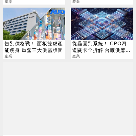
電回應了
產業
跌勢擴大
產業
告別價格戰！ 面板雙虎產
從晶圓到系統！ CPO四
能瘦身 重塑三大供需版圖
道關卡全拆解 台廠供應鏈
產業
陣容曝光
產業