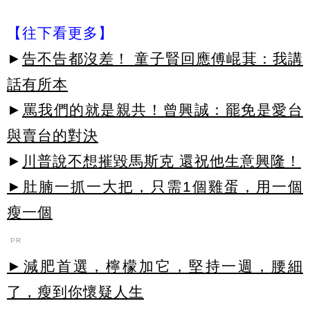
【往下看更多】
►
告不告都沒差！ 童子賢回應傅崐萁：我講
話有所本
►
罵我們的就是親共！曾興誠：罷免是愛台
與賣台的對決
►
川普說不想摧毀馬斯克 還祝他生意興隆！
►肚腩一抓一大把，只需1個雞蛋，用一個
瘦一個
PR
►減肥首選，檸檬加它，堅持一週，腰細
了，瘦到你懷疑人生