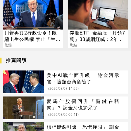
川普再簽2行政命令！限
存股ETF+金融股「月領7
縮出生公民權 禁止「生育
萬」33歲網紅喊：2年內
旅遊」
焦點
要退休
焦點
推薦閱讀
美中AI戰全面升級！ 謝金河示
警：這類台商危險了
(2026/08/07 14:59)
愛馬仕股價回升「關鍵在豬
肉」？ 謝金河也驚呆了
(2026/08/05 09:41)
槓桿斷裂引爆「恐慌極限」 謝金