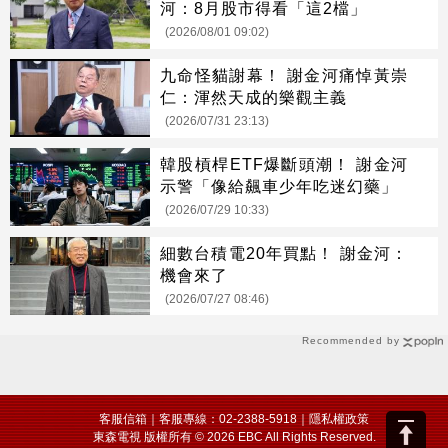
河：8月股市得看「這2檔」
(2026/08/01 09:02)
九命怪貓謝幕！ 謝金河痛悼黃崇
仁：渾然天成的樂觀主義
(2026/07/31 23:13)
韓股槓桿ETF爆斷頭潮！ 謝金河
示警「像給飆車少年吃迷幻藥」
(2026/07/29 10:33)
細數台積電20年買點！ 謝金河：
機會來了
(2026/07/27 08:46)
Recommended by
客服信箱
｜客服專線：02-2388-5918｜
隱私權政策
東森電視 版權所有 © 2026 EBC All Rights Reserved.