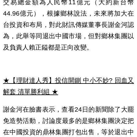
交易總金額為人民幣11億元（大約新台幣
44.96億元），根據鄉林說法，未來將加大在
台投資和布局，對此財訊傳媒董事長謝金河認
為，此舉等同退出中國市場，但對鄉林集團以
及負責人賴正鎰都是正向改變。
★【理財達人秀】投信開鍘 中小不妙? 回血又
解套 清單勝利組
★
謝金河在臉書表示，查看24日的新聞除了大罷
免造勢活動，討論度最多的是鄉林集團決定把
在中國投資的鼎林集團打包出售，等於退出中