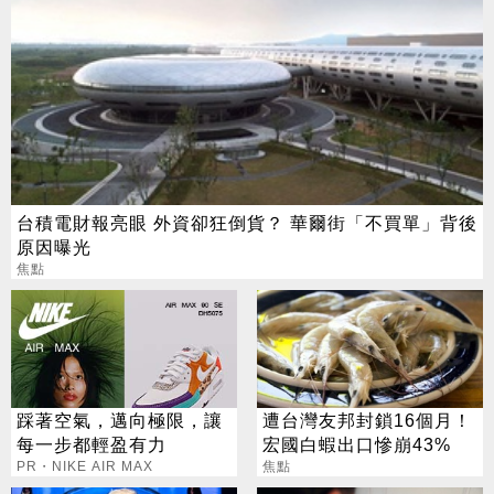
台積電財報亮眼 外資卻狂倒貨？ 華爾街「不買單」背後
原因曝光
焦點
踩著空氣，邁向極限，讓
遭台灣友邦封鎖16個月！
每一步都輕盈有力
宏國白蝦出口慘崩43%
PR・NIKE AIR MAX
焦點