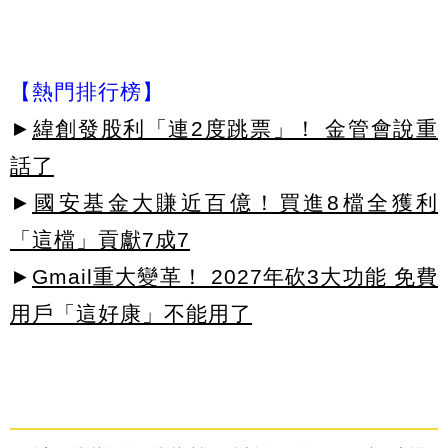
【熱門排行榜】
►
緯創發股利「連2度跳票」！ 金管會說重
話了
►
國安基金大賺近百億！買進8檔全獲利
「這檔」貢獻7成7
►
Gmail重大變革！ 2027年砍3大功能 免費
用戶「這好康」不能用了