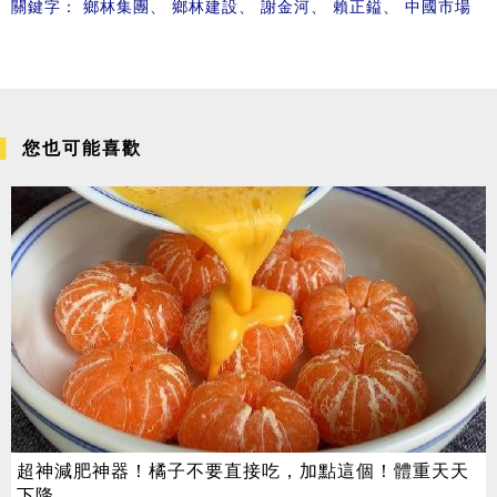
關鍵字：
鄉林集團
、
鄉林建設
、
謝金河
、
賴正鎰
、
中國市場
您也可能喜歡
超神減肥神器！橘子不要直接吃，加點這個！體重天天
下降