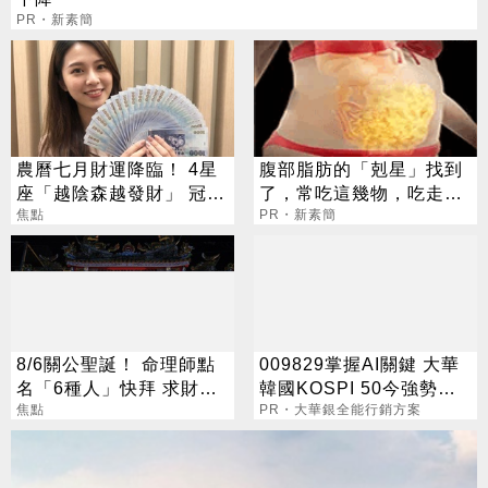
PR・新素簡
農曆七月財運降臨！ 4星
腹部脂肪的「剋星」找到
座「越陰森越發財」 冠軍
了，常吃這幾物，吃走大
賺到翻
焦點
肚囊，瘦出小蠻腰
PR・新素簡
8/6關公聖誕！ 命理師點
009829掌握AI關鍵 大華
名「6種人」快拜 求財求
韓國KOSPI 50今強勢開
職保平安
焦點
募
PR・大華銀全能行銷方案