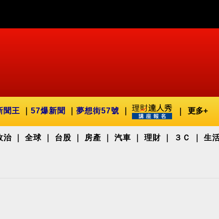
新聞王
57爆新聞
夢想街57號
更多+
政治
全球
台股
房產
汽車
理財
３Ｃ
生