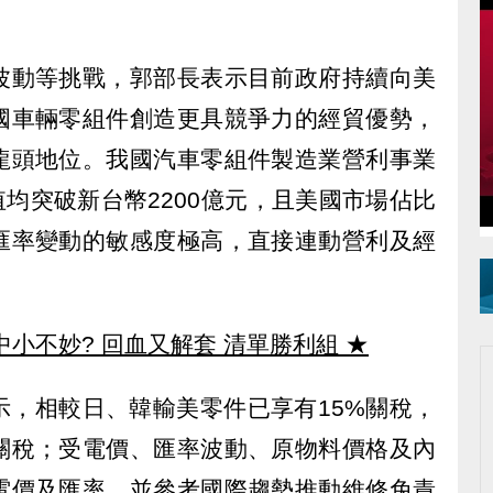
波動等挑戰，郭部長表示目前政府持續向美
國車輛零組件創造更具競爭力的經貿優勢，
龍頭地位。我國汽車零組件製造業營利事業
值均突破新台幣2200億元，且美國市場佔比
匯率變動的敏感度極高，直接連動營利及經
中小不妙? 回血又解套 清單勝利組
★
示，相較日、韓輸美零件已享有15%關稅，
關稅；受電價、匯率波動、原物料價格及內
電價及匯率，並參考國際趨勢推動維修免責