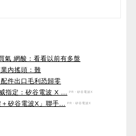
買氣 網酸：看看以前有多盤
深業內搖頭：難
零配件出口毛利恐歸零
定：矽谷電波 X ...
PR・矽谷電波X
＋矽谷電波X」聯手...
PR・矽谷電波X