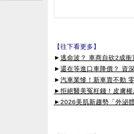
【往下看更多】
►
逃命波？ 車商自砍2成衝
►
還在等進口車降價？ 資
►
汽車業慘！新車賣不動 
►拒絕醫美冤枉錢！皮膚權威指
►2026美肌新趨勢「外泌體