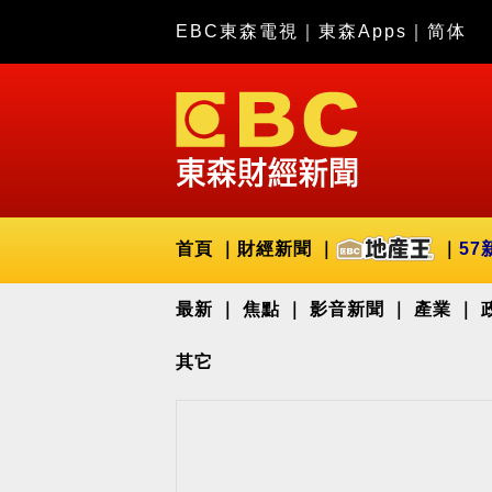
EBC東森電視
｜
東森Apps
｜
简体
首頁
財經新聞
57
最新
焦點
影音新聞
產業
其它