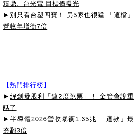
臻鼎、台光電 目標價曝光
►
別只看台塑四寶！ 另5家也很猛 「這檔」
營收年增衝7倍
【熱門排行榜】
►
緯創發股利「連2度跳票」！ 金管會說重
話了
►
半導體2026營收暴衝1.65兆 「這款」最
夯翻3倍