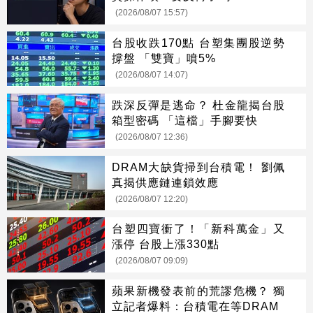
(2026/08/07 15:57)
台股收跌170點 台塑集團股逆勢
撐盤 「雙寶」噴5%
(2026/08/07 14:07)
跌深反彈是逃命？ 杜金龍揭台股
箱型密碼 「這檔」手腳要快
(2026/08/07 12:36)
DRAM大缺貨掃到台積電！ 劉佩
真揭供應鏈連鎖效應
(2026/08/07 12:20)
台塑四寶衝了！「新科萬金」又
漲停 台股上漲330點
(2026/08/07 09:09)
蘋果新機發表前的荒謬危機？ 獨
立記者爆料：台積電在等DRAM