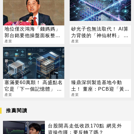
地位僅次鴻海「錢媽媽」
矽光子也無法取代！ AI算
郭台銘要他操盤面板整併
力背後的「神仙材料」 這
大業
產業
幾家默默爆賺
產業
塞滿要60萬顆！ 高盛點名
臻鼎深圳製造基地今動
它是「下一個記憶體」 漲
土！ 董座：PCB迎「黃金
價5%利潤狂飆37%
產業
十年」
產業
推薦閱讀
台股開高走低收跌170點 網見外
資操作嘆：要反轉了嗎？