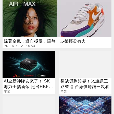
踩著空氣，邁向極限，讓每一步都輕盈有力
PR・NIKE AIR MAX
AI全新神隊友來了！ SK
從缺貨到跨界！光通訊三
海力士攜新帝 甩出HBF黑
路並進 台廠供應鏈一次看
科技
產業
產業