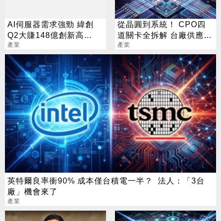
AI伺服器需求強勁 緯創
從晶圓到系統！ CPO四
Q2大賺148億創新高
道關卡全拆解 台廠供應鏈
EPS 4.72元
產業
陣容曝光
產業
英特爾良率衝90% 成本僅台積電一半？ 法人：「3台
廠」機會來了
產業