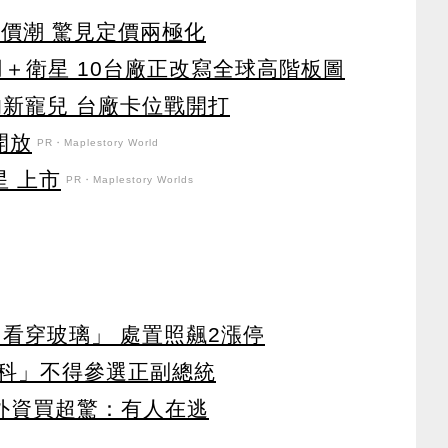
漲價潮 驚見定價兩極化
車用＋衛星 10台廠正改寫全球高階板圖
的新寵兒 台廠卡位戰開打
開放
PR・Maplestory World
星 上市
PR・Maplestory Worlds
看穿玻璃」 處置照飆2漲停
科」不得參選正副總統
見外資買超驚：有人在逃