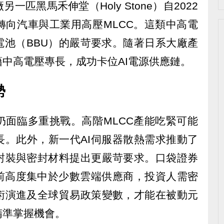
匹黑馬禾伸堂（Holy Stone）自2022
轉向汽車與工業用高壓MLCC。這類中高電
電池（BBU）的嚴苛要求。隨著日系大廠產
中高電壓專長，成功卡位AI電源供應鏈。
勢
仍面臨多重挑戰。高階MLCC產能吃緊可能
長。此外，新一代AI伺服器散熱需求推動了
封裝與密封材料提出更嚴苛要求。口袋證券
目前高度集中於少數雲端供應商，投資人需密
術演進及全球貿易政策變數，才能在被動元
精準掌握機會。