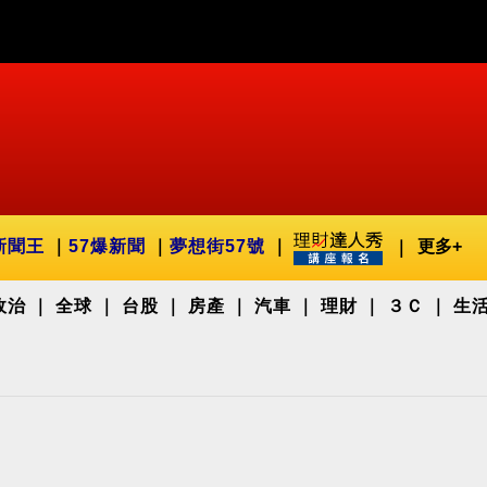
新聞王
57爆新聞
夢想街57號
更多+
政治
全球
台股
房產
汽車
理財
３Ｃ
生