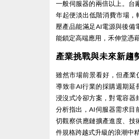
一般伺服器的兩倍以上。台廠另一
年起便淡出低階消費市場，
壓產品能滿足AI電源與後備
能鎖定高端應用，禾伸堂憑藉
產業挑戰與未來新趨
雖然市場前景看好，但產業
導致非AI行業的採購週期延
浸沒式冷卻方案，對電容器
分析指出，AI伺服器需求
切觀察供應鏈擴產進度、技
件規格跨越式升級的浪潮中