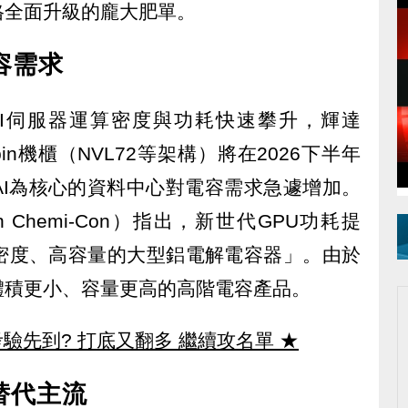
格全面升級的龐大肥單。
容需求
I伺服器運算密度與功耗快速攀升，輝達
Rubin機櫃（NVL72等架構）將在2026下半年
AI為核心的資料中心對電容需求急遽增加。
 Chemi-Con）指出，新世代GPU功耗提
密度、高容量的大型鋁電解電容器」。由於
體積更小、容量更高的高階電容產品。
驗先到? 打底又翻多 繼續攻名單
★
替代主流