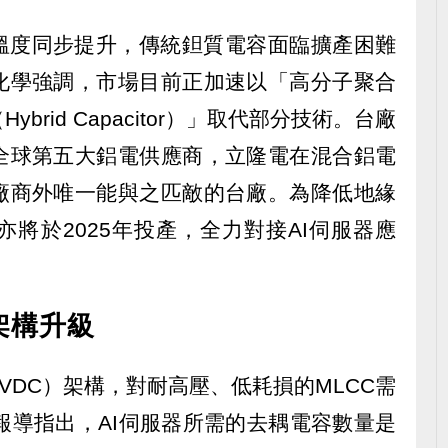
與溫度同步提升，傳統鉭質電容面臨擴產困難
化學強調，市場目前正加速以「高分子聚合
rid Capacitor）」取代部分技術。台廠
全球第五大鋁電供應商，立隆電在混合鋁電
廠商外唯一能與之匹敵的台廠。為降低地緣
將於2025年投產，全力對接AI伺服器應
架構升級
VDC）架構，對耐高壓、低耗損的MLCC需
e集團報導指出，AI伺服器所需的去耦電容數量是