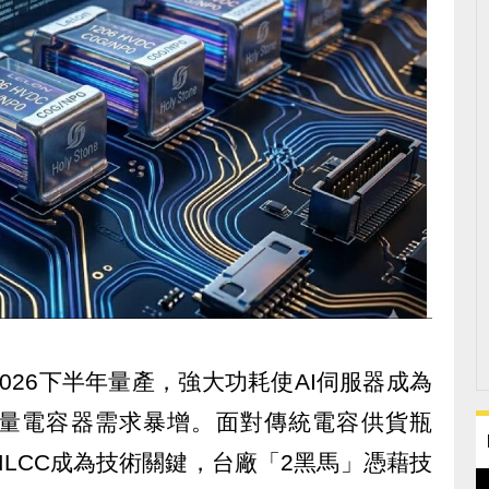
計於2026下半年量產，強大功耗使AI伺服器成為
量電容器需求暴增。面對傳統電容供貨瓶
LCC成為技術關鍵，台廠「2黑馬」憑藉技