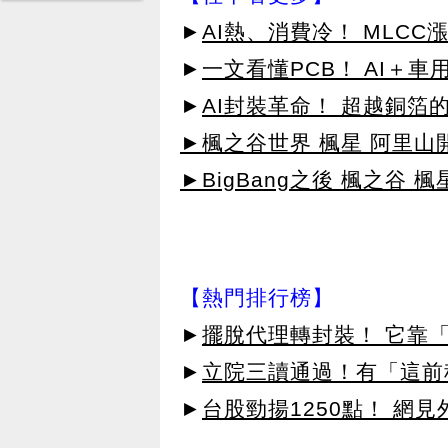
►
AI熱、消費冷！ MLCC
►
一文看懂PCB！ AI＋
►
AI封裝革命！ 超越銅箔
►楓之谷世界 楓星 阿里山
►BigBang之後 楓之谷 楓
【熱門排行榜】
►
擺脫代理轉封裝！ 它靠「
►
立院三讀通過！有「這前
►
台股勁揚1250點！ 網