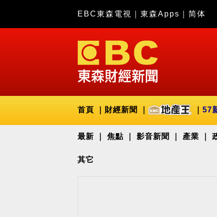
EBC東森電視
｜
東森Apps
｜
简体
首頁
財經新聞
57
最新
焦點
影音新聞
產業
其它