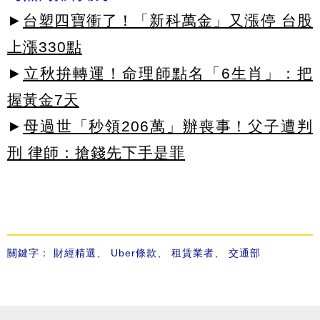
►
台塑四寶衝了！「新科萬金」又漲停 台股
上漲330點
►
立秋拚轉運！命理師點名「6生肖」：把
握黃金7天
►
母過世「秒領206萬」辦喪事！父子遭判
刑 律師：搶錢先下手是罪
關鍵字：
財經精選
、
Uber條款
、
租賃業者
、
交通部