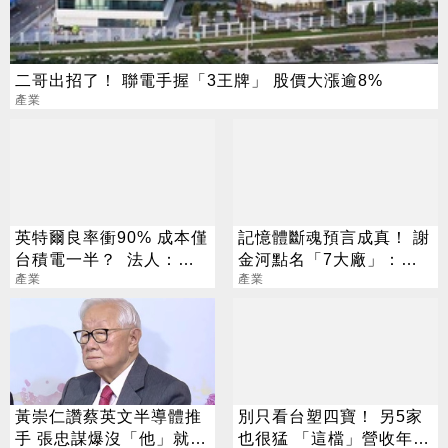
二哥出招了！ 聯電手握「3王牌」 股價大漲逾8%
產業
英特爾良率衝90% 成本僅
記憶體斷魂預言成真！ 謝
台積電一半？ 法人：「3
金河點名「7大廠」：基
台廠」機會來了
產業
本面沒大壞
產業
黃崇仁讚蔡英文半導體推
別只看台塑四寶！ 另5家
手 張忠謀爆沒「他」就沒
也很猛 「這檔」營收年增