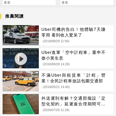
台積電
產業
衝7倍
產業
推薦閱讀
Uber司機的告白！他體驗7天賺
零用 看到收入驚呆了
(2018/08/29 11:56)
Uber進軍「空中計程車」重申不
搶小黃生意
(2018/08/28 14:28)
不滿Uber與租賃車「計程」營
業！全民計程車放話包圍交通部
(2018/05/21 14:40)
外送遲到有解？交通部擬設「定
型化契約」延遲逾合理期間可領
補償
(2026/07/20 11:28)