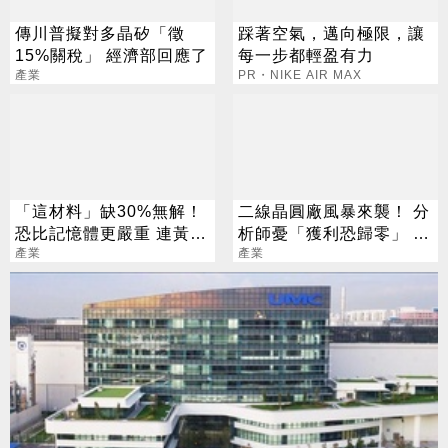
傳川普擬對多晶矽「徵
踩著空氣，邁向極限，讓
15%關稅」 經濟部回應了
每一步都輕盈有力
產業
PR・NIKE AIR MAX
「這材料」缺30%無解！
二線晶圓廠風暴來襲！ 分
恐比記憶體更嚴重 連黃仁
析師憂「獲利恐歸零」 聯
勳都掏錢秒訂
產業
電回應了
產業