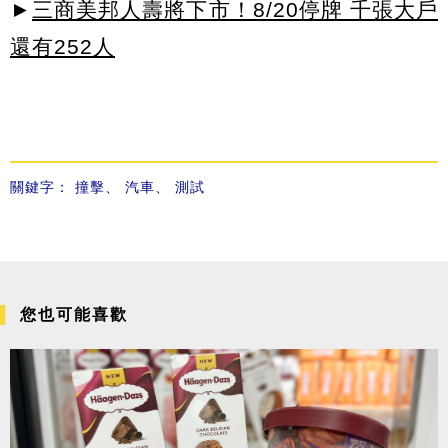
►
三商美邦人壽將下市！8/20停牌 千張大戶
還有252人
關鍵字：
撞擊
、
汽車
、
測試
您也可能喜歡