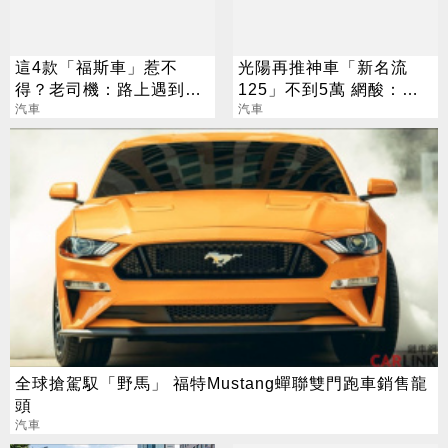
這4款「福斯車」惹不
光陽再推神車「新名流
得？老司機：路上遇到閃
125」不到5萬 網酸：僅
遠點
汽車
名字像
汽車
全球搶駕馭「野馬」 福特Mustang蟬聯雙門跑車銷售龍
頭
汽車