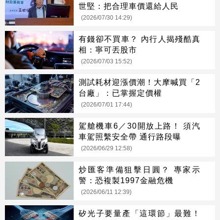
世堅：把合理車價還給人民
(2026/07/30 14:29)
有錢卻不買車？ 內行人揭殘酷真
相：寧可丟股市
(2026/07/03 15:52)
測試耗材迎漲價潮！大摩喊買「2
台廠」：已掌握定價權
(2026/07/01 17:44)
駕艙機車6／30開放上路！ 須汽
車駕照繫安全帶 通行路段曝
(2026/06/29 12:58)
炒匯客準備狙擊日圓？ 專家示
警：恐複製1997金融危機
(2026/06/11 12:39)
矽光子要量產「這環節」最難！