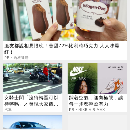
脆友都說相見恨晚！苦甜72%比利時巧克力 大人味爆
紅！
PR・哈根達斯
女騎士問「沒待轉區可以
踩著空氣，邁向極限，讓
待轉嗎」才發現大家觀念
每一步都輕盈有力
全錯！一張表詳解
汽車
PR・NIKE AIR MAX