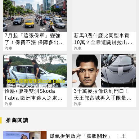
7月起「這張保單」變強
新馬3憑什麼比同型車貴
了！保費不漲 保障多出
10萬？全靠這關鍵拉出差
100萬
汽車
距
汽車
怡塵+廖剛雙測Skoda
3千萬麥拉倫送到門口！
Fabia 歐洲車迷人之處你
天王郭富城再入手限量超
該懂？
汽車
跑
汽車
推薦閱讀
爆氣拆解政府「膨脹關稅」 ！ 王