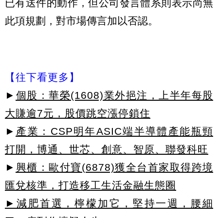
已有送件的動作，但公司發言體系則表示尚無
此項規劃，對市場傳言加以否認。
【往下看更多】
►
個股：華榮(1608)業外挹注，上半年每股
大賺逾7元，股價跳空漲停鎖住
►
產業：CSP明年ASIC端半導體產能瓶頸
打開，博通、世芯、創意、智原、聯發科旺
►
興櫃：歐付寶(6878)獲全台首家取得跨境
匯兌核準，打造移工生活金融生態圈
►減肥首選，檸檬加它，堅持一週，腰細