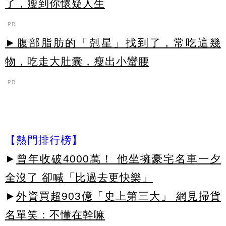
了，瘦到你懷疑人生
PR
►腹部脂肪的「剋星」找到了，常吃這幾
物，吃走大肚囊，瘦出小蠻腰
PR
【熱門排行榜】
►
曾年收破4000萬！ 他坐擁豪宅名車一夕
全沒了 卻喊「比過去更快樂」
►
外資買超903億「史上第三大」 網見掃貨
名單笑：不懂在幹嘛