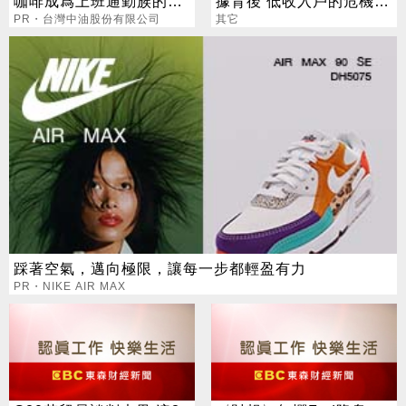
咖啡成爲上班通勤族的新
據背後 低收入戶的危機遭
選擇
PR・台灣中油股份有限公司
到忽視
其它
踩著空氣，邁向極限，讓每一步都輕盈有力
PR・NIKE AIR MAX