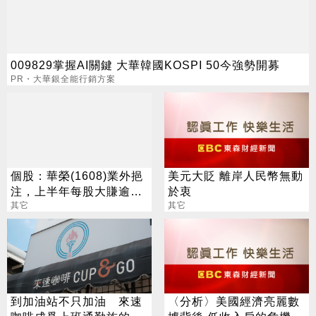
009829掌握AI關鍵 大華韓國KOSPI 50今強勢開募
PR・大華銀全能行銷方案
個股：華榮(1608)業外挹
美元大貶 離岸人民幣無動
注，上半年每股大賺逾7
於衷
元，股價跳空漲停鎖住
其它
其它
到加油站不只加油 來速
〈分析〉美國經濟亮麗數