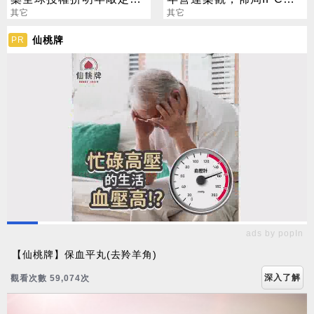
近日送件目標明年Q2創新
其它
將邁入收割期
其它
板上市
仙桃牌
PR
ads by popIn
【仙桃牌】保血平丸(去羚羊角)
深入了解
觀看次數 59,080次