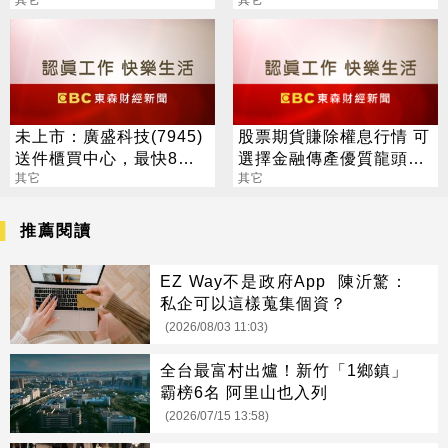
血栓藥送件美FDA拚明年
祝大家別被破產清算
取證
未上市：廣盛科技(7945)
股票期貨賺除權息行情 可
送件櫃買中心，最快8月
選擇金融傳產優質龍頭權
中登錄興櫃
其它
值股
其它
推薦閱讀
EZ Way不是政府App 陳沂驚：
私企可以這樣蒐集個資？
(2026/08/03 11:03)
全台最富村出爐！新竹「1鄉鎮」
霸榜6名 阿里山也入列
(2026/07/15 13:58)