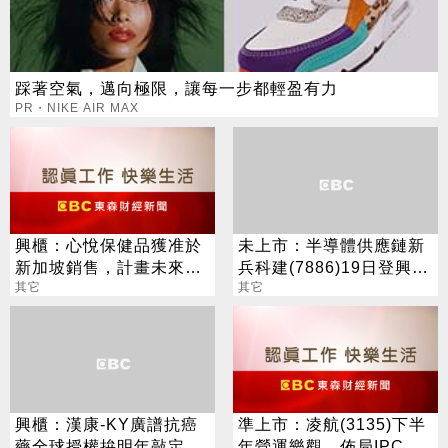
踩著空氣，邁向極限，讓每一步都輕盈有力
PR・NIKE AIR MAX
興櫃：心悅保健品獲准於
未上市：半導體供應鏈新
新加坡銷售，計畫未來台
兵科建(7886)19日登興
港澳、加拿大、德國送件
其它
櫃，正向看待今、明年營
其它
申請
運
興櫃：漢康-KY廣譜抗癌
準上市：凌航(3135)下半
藥全球授權拚明年敲定，
年營運樂觀，佈局IPC亦