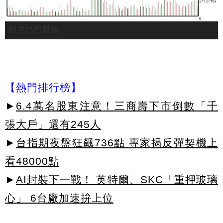
阿里巴巴股價
【熱門排行榜】
►
6.4萬名股東注意！三商壽下市倒數「千
張大戶」還有245人
►
台指期夜盤狂飆736點 專家揭反彈契機上
看48000點
►
AI封裝下一戰！ 英特爾、SKC「重押玻璃
心」 6台廠加速拚上位