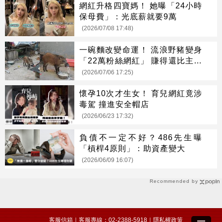
網紅升格四寶媽！ 她曝「24小時
保母費」：光底薪就要9萬
(2026/07/08 17:48)
一碗麵改變命運！ 流浪野豬變身
「22萬粉絲網紅」 賺得還比主人
多
(2026/07/06 17:25)
懷孕10次才生女！ 育兒網紅竟涉
毒駕 撞進安全帽店
(2026/06/23 17:32)
負債不一定不好？486先生曝
「槓桿4原則」：助資產變大
(2026/06/09 16:07)
Recommended by
客服信箱
｜客服專線：02-2388-5918｜
隱私權政策