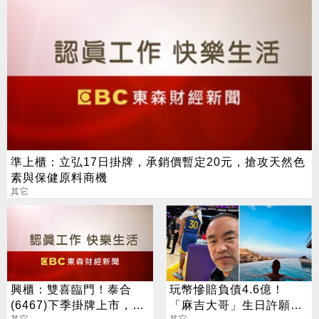
準上櫃：立弘17日掛牌，承銷價暫定20元，搶攻天然色
素與保健原料商機
其它
興櫃：雙喜臨門！泰合
玩幣慘賠負債4.6億！
(6467)下季掛牌上市，抗
「麻吉大哥」生日許願：
其它
其它