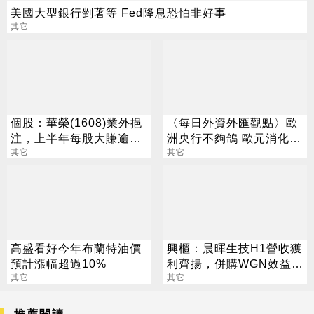
美國大型銀行剉著等 Fed降息恐怕非好事
其它
個股：華榮(1608)業外挹
〈每日外資外匯觀點〉歐
注，上半年每股大賺逾7
洲央行不夠鴿 歐元消化降
元，股價跳空漲停鎖住
其它
息預息後彈升
其它
高盛看好今年布蘭特油價
興櫃：晨暉生技H1營收獲
預計漲幅超過10%
利齊揚，併購WGN效益本
其它
季放大，全年營運拚逐季
其它
升溫