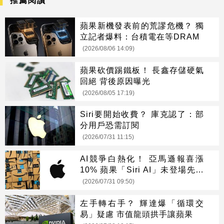
推薦閱讀
蘋果新機發表前的荒謬危機？ 獨
立記者爆料：台積電在等DRAM
(2026/08/06 14:09)
蘋果砍價踢鐵板！ 長鑫存儲硬氣
回絕 背後原因曝光
(2026/08/05 17:19)
Siri要開始收費？ 庫克認了：部
分用戶恐需訂閱
(2026/07/31 11:15)
AI競爭白熱化！ 亞馬遜報喜漲
10% 蘋果「Siri AI」未登場先摔
8%
(2026/07/31 09:50)
左手轉右手？ 輝達爆「循環交
易」疑慮 市值龍頭拱手讓蘋果