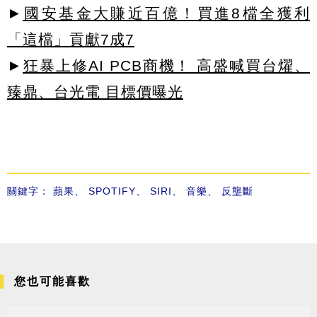
►
國安基金大賺近百億！買進8檔全獲利
「這檔」貢獻7成7
►
狂暴上修AI PCB商機！ 高盛喊買台燿、
臻鼎、台光電 目標價曝光
關鍵字：
蘋果
、
SPOTIFY
、
SIRI
、
音樂
、
反壟斷
您也可能喜歡