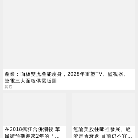
產業：面板雙虎產能瘦身，2028年重塑TV、監視器、
筆電三大面板供需版圖
其它
在2018瘋狂合併潮後 華
無論美股往哪裡發展、經
爾街預期迎來2年的「併
濟是否衰退 目前仍不宜棄