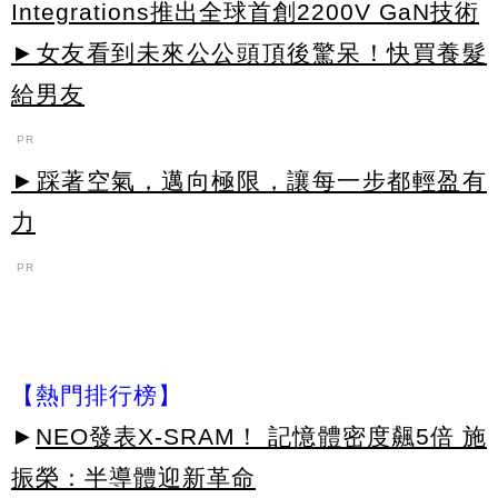
Integrations推出全球首創2200V GaN技術
►女友看到未來公公頭頂後驚呆！快買養髮
給男友
PR
►踩著空氣，邁向極限，讓每一步都輕盈有
力
PR
【熱門排行榜】
►
NEO發表X-SRAM！ 記憶體密度飆5倍 施
振榮：半導體迎新革命