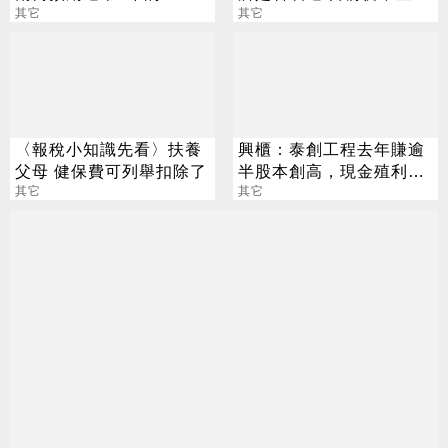
購」空窗期
其它
子投降？
其它
〈報稅小知識先看〉扶養
興櫃：泰創工程去年賺逾
父母 健保費可列舉扣除了
半股本創高，現金殖利率
其它
逾5％，估今年業績再攀
其它
高峰