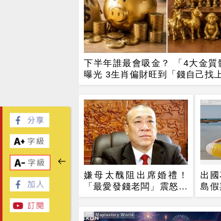
下半年誰最會吸金？ 「4大金質
曝光 3生肖偏財旺到「錢自己找
PR
PR・Club
嫌母太醜阻出席婚禮！
出國
「最愛發錢老闆」震怒開
島假
除：我看不起你
樂，
PR
PR・Maplestory World