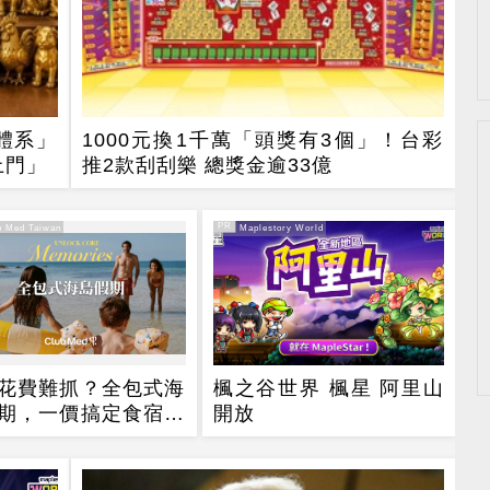
體系」
1000元換1千萬「頭獎有3個」！台彩
上門」
推2款刮刮樂 總獎金逾33億
PR
 Med Taiwan
PR・Maplestory World
花費難抓？全包式海
楓之谷世界 楓星 阿里山
期，一價搞定食宿玩
開放
省錢更省心！