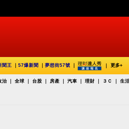
新聞王
57爆新聞
夢想街57號
更多+
政治
全球
台股
房產
汽車
理財
３Ｃ
生