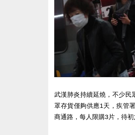
武漢肺炎持續延燒，不少民
罩存貨僅夠供應1天，疾管署
商通路，每人限購3片，待初