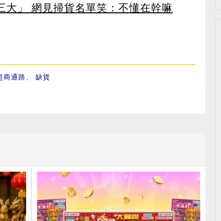
第三大」 網見掃貨名單笑：不懂在幹嘛
超商通路
、
缺貨