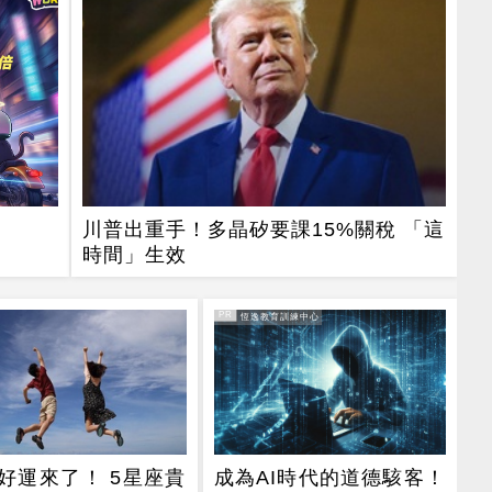
川普出重手！多晶矽要課15%關稅 「這
時間」生效
PR
PR・恆逸教育訓練中心
好運來了！ 5星座貴
成為AI時代的道德駭客！