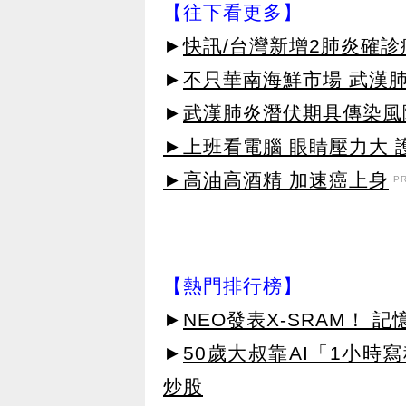
【往下看更多】
►
快訊/台灣新增2肺炎確診
►
不只華南海鮮市場 武漢
►
武漢肺炎潛伏期具傳染風
►上班看電腦 眼睛壓力大 護
►高油高酒精 加速癌上身
P
【熱門排行榜】
►
NEO發表X-SRAM！
►
50歲大叔靠AI「1小時
炒股