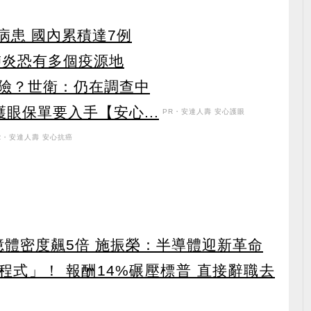
病患 國內累積達7例
肺炎恐有多個疫源地
險？世衛：仍在調查中
眼保單要入手【安心...
PR・安達人壽 安心護眼
R・安達人壽 安心抗癌
 記憶體密度飆5倍 施振榮：半導體迎新革命
寫程式」！ 報酬14%碾壓標普 直接辭職去