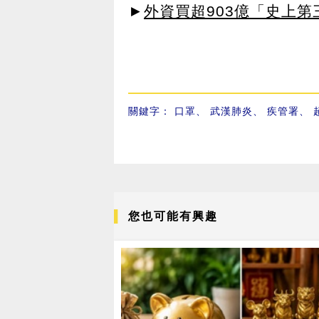
►
外資買超903億「史上
關鍵字：
口罩
、
武漢肺炎
、
疾管署
、
您也可能有興趣