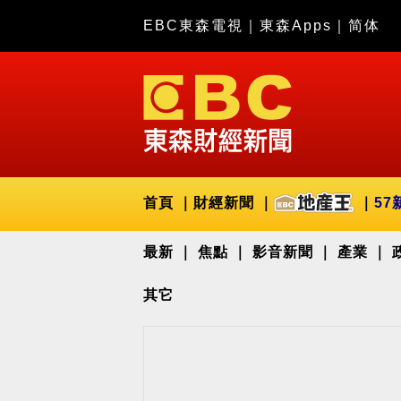
EBC東森電視
｜
東森Apps
｜
简体
首頁
財經新聞
57
最新
焦點
影音新聞
產業
其它