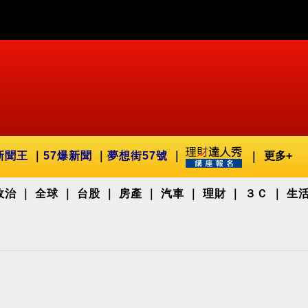
新聞王
57爆新聞
夢想街57號
更多+
政治
全球
台股
房產
汽車
理財
３Ｃ
生