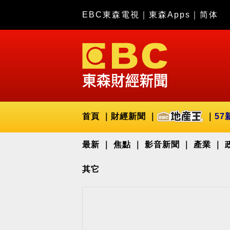
EBC東森電視
｜
東森Apps
｜
简体
首頁
財經新聞
57
最新
焦點
影音新聞
產業
其它