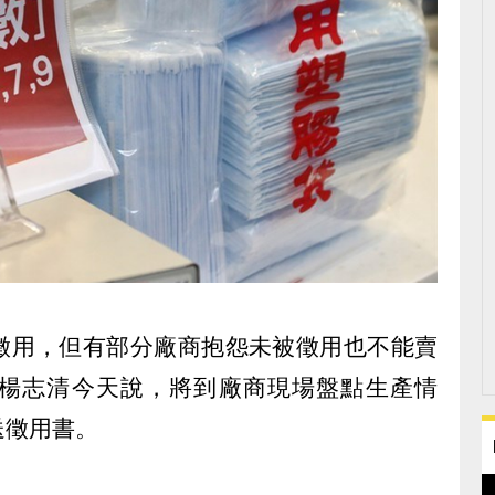
徵用，但有部分廠商抱怨未被徵用也不能賣
楊志清今天說，將到廠商現場盤點生產情
送徵用書。