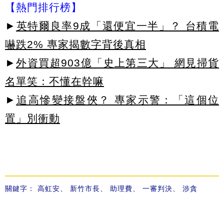
【熱門排行榜】
►
英特爾良率9成「還便宜一半」？ 台積電
嚇跌2% 專家揭數字背後真相
►
外資買超903億「史上第三大」 網見掃貨
名單笑：不懂在幹嘛
►
追高慘變接盤俠？ 專家示警：「這個位
置」別衝動
關鍵字：
高虹安
、
新竹市長
、
助理費
、
一審判決
、
涉貪