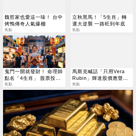
魏哲家也愛這一味！ 台中
立秋黑馬！「5生肖」轉
烤鴨傳奇人氣爆棚
運大逆襲 一路旺到年底
焦點
焦點
鬼門一開就發財！ 命理師
馬斯克喊話「只用Vera
點名「4生肖」 股票投資
Rubin」輝達股價應聲勁
大翻身
焦點
揚
焦點