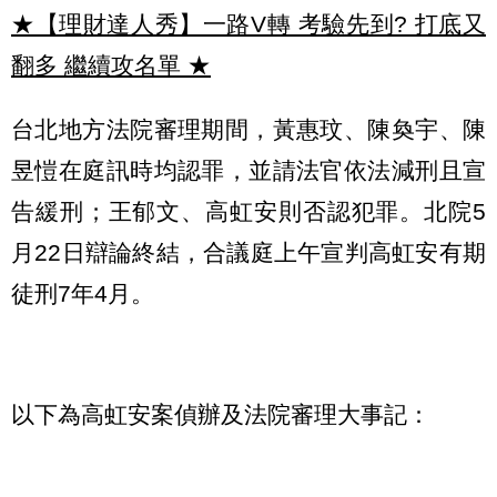
★【理財達人秀】一路V轉 考驗先到? 打底又
翻多 繼續攻名單
★
台北地方法院審理期間，黃惠玟、陳奐宇、陳
昱愷在庭訊時均認罪，並請法官依法減刑且宣
告緩刑；王郁文、高虹安則否認犯罪。北院5
月22日辯論終結，合議庭上午宣判高虹安有期
徒刑7年4月。
以下為高虹安案偵辦及法院審理大事記：