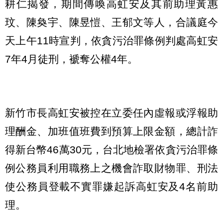
耕仁揭發，期間傳喚高虹安及其前助理黃惠
玟、陳奐宇、陳昱愷、王郁文等人，合議庭今
天上午11時宣判，依貪污治罪條例判處高虹安
7年4月徒刑，褫奪公權4年。
新竹市長高虹安被控在立委任內虛報或浮報助
理酬金、加班值班費到預算上限金額，總計詐
得新台幣46萬30元，台北地檢署依貪污治罪條
例公務員利用職務上之機會詐取財物罪、刑法
使公務員登載不實罪嫌起訴高虹安及4名前助
理。