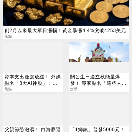
創2月以來最大單日漲幅！黃金暴漲4.4%突破4253美元
焦點
資本支出疑慮放緩！ 外媒
關公生日逢立秋能量爆
點名「3大AI神股」：沒
發！ 專家點名「這些人」
它不行
焦點
別亂拜
焦點
父親節恐泡湯！ 白海豚逼
「1鄉鎮」普發5000元！