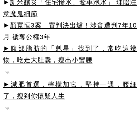
►
凱米釀災「住宅慘水、愛車泡水」 理賠注
意魔鬼細節
►
顏寬恒3案一審判決出爐！涉貪遭判7年10
月 褫奪公權3年
►腹部脂肪的「剋星」找到了，常吃這幾
物，吃走大肚囊，瘦出小蠻腰
PR
►減肥首選，檸檬加它，堅持一週，腰細
了，瘦到你懷疑人生
PR