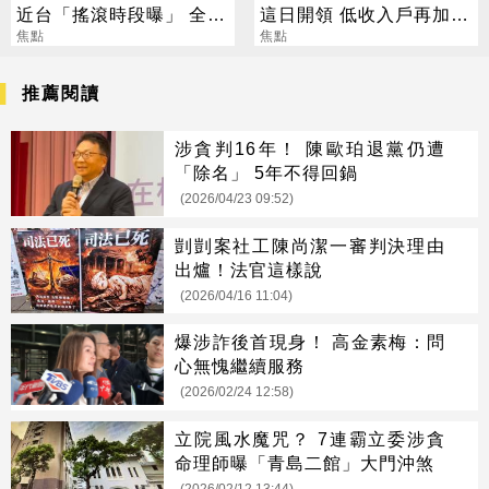
近台「搖滾時段曝」 全台
這日開領 低收入戶再加碼
雨彈開炸
焦點
2000元
焦點
推薦閱讀
涉貪判16年！ 陳歐珀退黨仍遭
「除名」 5年不得回鍋
(2026/04/23 09:52)
剴剴案社工陳尚潔一審判決理由
出爐！法官這樣說
(2026/04/16 11:04)
爆涉詐後首現身！ 高金素梅：問
心無愧繼續服務
(2026/02/24 12:58)
立院風水魔咒？ 7連霸立委涉貪
命理師曝「青島二館」大門沖煞