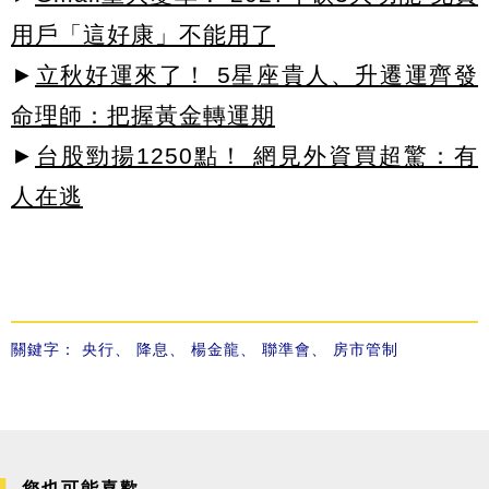
用戶「這好康」不能用了
►
立秋好運來了！ 5星座貴人、升遷運齊發
命理師：把握黃金轉運期
►
台股勁揚1250點！ 網見外資買超驚：有
人在逃
關鍵字：
央行
、
降息
、
楊金龍
、
聯準會
、
房市管制
您也可能喜歡