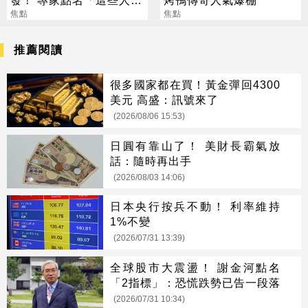
別亂拜
焦點
焦點
推薦閱讀
很多國家都在買！黃金彈回4300
美元 高盛：訊號來了
(2026/08/06 15:53)
日圓有靠山了！ 美財長霸氣放
話：隨時再出手
(2026/08/03 14:06)
日本央行按兵不動！ 利率維持
1%不變
(2026/07/31 13:39)
全球股市大震盪！ 謝金河點名
「2指標」：恐慌跌勢已告一段落
(2026/07/31 10:34)