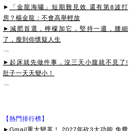
►
「金龍海嘯」短期難見效 還有第8波打
房？楊金龍：不會高舉輕放
►減肥首選，檸檬加它，堅持一週，腰細
了，瘦到你懷疑人生
PR
►起床就先做件事，沒三天小腹就不見了!
肚子一天天變小！
PR
【熱門排行榜】
►
Gmail重大變革！ 2027年砍3大功能 免費