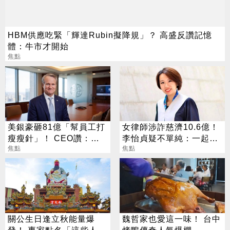
HBM供應吃緊「輝達Rubin擬降規」？ 高盛反讚記憶
體：牛市才開始
焦點
美銀豪砸81億「幫員工打
女律師涉詐慈濟10.6億！
瘦瘦針」！ CEO讚：一
李怡貞疑不單純：一起洗
項值得的投資
焦點
錢？
焦點
關公生日逢立秋能量爆
魏哲家也愛這一味！ 台中
發！ 專家點名「這些人」
烤鴨傳奇人氣爆棚