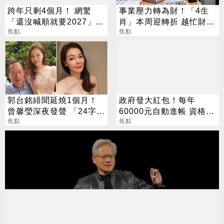
跨年只剩4個月！ 網驚
事業壓力轉為財！「4生
「還沒喊順就要2027」
肖」本周迎轉折 越忙財運
這句最狠超恐怖
焦點
越旺
焦點
郭台銘緋聞延燒1個月！
政府發大紅包！每年
曾馨瑩深夜發聲 「24字」
60000元自動進帳 資格一
吐盡最心繫的事
焦點
次看
焦點