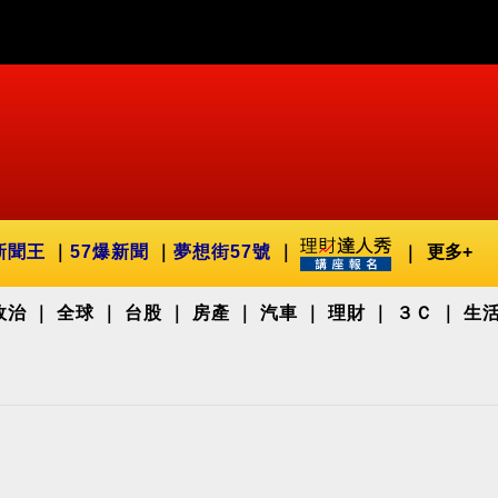
新聞王
57爆新聞
夢想街57號
更多+
政治
全球
台股
房產
汽車
理財
３Ｃ
生