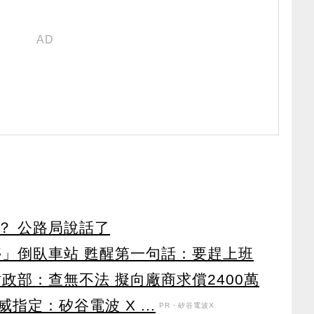
？ 公路局說話了
停」倒臥車站 甦醒第一句話：要趕上班
政部：查無不法 擬向廠商求償2400萬
定：矽谷電波 X ...
PR・矽谷電波X