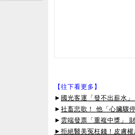
【往下看更多】
►
國光客運「發不出薪水」
►
社畜悲歌！ 他「心臟驟
►
雲端發票「重複中獎」 財
►拒絕醫美冤枉錢！皮膚權威指