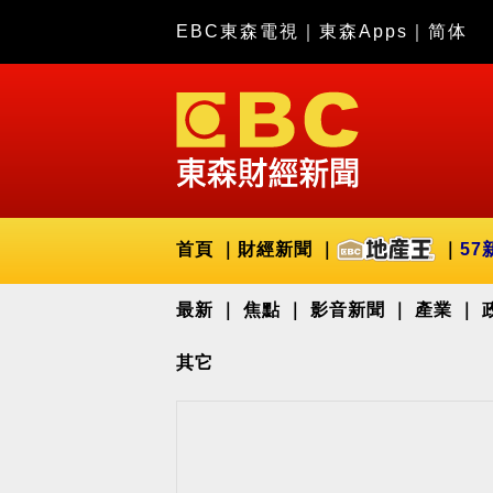
EBC東森電視
｜
東森Apps
｜
简体
首頁
財經新聞
57
最新
焦點
影音新聞
產業
其它