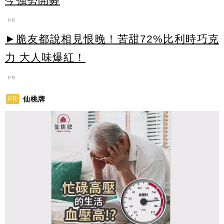
PR
►脆友都說相見恨晚！苦甜72%比利時巧克
力 大人味爆紅！
PR
仙桃牌
PR