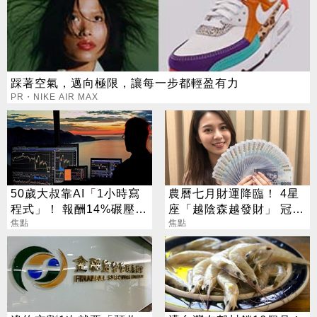
踩著空氣，邁向極限，讓每一步都輕盈有力
PR・NIKE AIR MAX
50歲大叔靠AI「1小時寫
農曆七月財運降臨！ 4星
程式」！ 報酬14%碾壓標
座「越陰森越發財」 冠軍
普 直接辭職去炒股
焦點
賺到翻
焦點