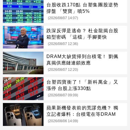
台股收跌170點 台塑集團股逆勢
撐盤 「雙寶」噴5%
(2026/08/07 14:07)
跌深反彈是逃命？ 杜金龍揭台股
箱型密碼 「這檔」手腳要快
(2026/08/07 12:36)
DRAM大缺貨掃到台積電！ 劉佩
真揭供應鏈連鎖效應
(2026/08/07 12:20)
台塑四寶衝了！「新科萬金」又
漲停 台股上漲330點
(2026/08/07 09:09)
蘋果新機發表前的荒謬危機？ 獨
立記者爆料：台積電在等DRAM
(2026/08/06 14:09)