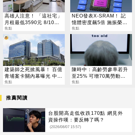
高雄人注意！ 「這社宅」
NEO發表X-SRAM！ 記
月租最低3590元 8/10起
憶體密度飆5倍 施振榮：
放申請
焦點
半導體迎新革命
焦點
建築師之死掀風暴！ 百億
陳時中：高齡勞參率若升
青埔案卡關內幕曝光 中
至25% 可增70萬勞動人
央、地方互踢皮球
焦點
口
焦點
推薦閱讀
台股開高走低收跌170點 網見外
資操作嘆：要反轉了嗎？
(2026/08/07 15:57)