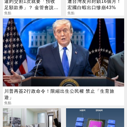
違約交割1次就要「預收
遭台灣友邦封鎖16個月！
足額款券」？ 金管會說話
宏國白蝦出口慘崩43%
了
焦點
焦點
川普再簽2行政命令！限縮出生公民權 禁止「生育旅
遊」
焦點