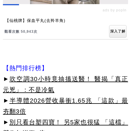
ads by popIn
【仙桃牌】保血平丸(去羚羊角)
深入了解
觀看次數 50,943次
【熱門排行榜】
►
吹空調30小時竟抽搐送醫！ 醫揭「真正
元兇」：不是冷氣
►
半導體2026營收暴衝1.65兆 「這款」最
夯翻3倍
►
別只看台塑四寶！ 另5家也很猛 「這檔」