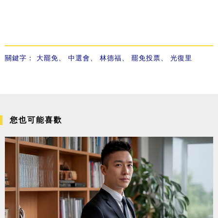
關鍵字：
大罷免
、
中選會
、
林德福
、
罷免投票
、
光復里
您也可能喜歡