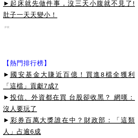
►起床就先做件事，沒三天小腹就不見了!
肚子一天天變小！
PR
【熱門排行榜】
►
國安基金大賺近百億！買進8檔全獲利
「這檔」貢獻7成7
►
投信、外資都在買 台股卻收黑？ 網嘆：
沒人要玩了
►
彩券百萬大獎誰在中？財政部：「這類
人」占逾6成