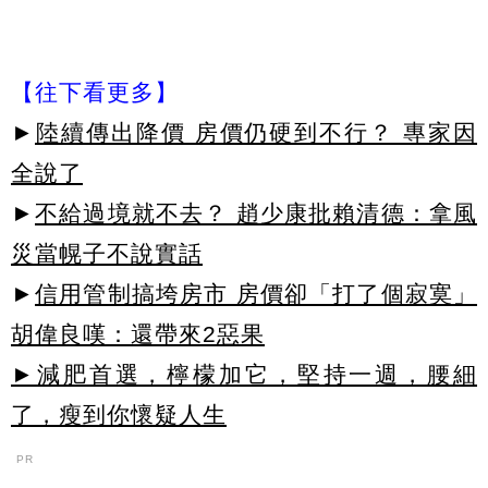
【往下看更多】
►
陸續傳出降價 房價仍硬到不行？ 專家因
全說了
►
不給過境就不去？ 趙少康批賴清德：拿風
災當幌子不說實話
►
信用管制搞垮房市 房價卻「打了個寂寞」
胡偉良嘆：還帶來2惡果
►減肥首選，檸檬加它，堅持一週，腰細
了，瘦到你懷疑人生
PR