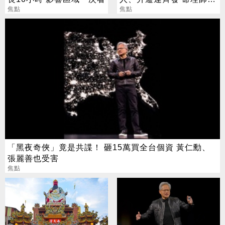
焦點
把握黃金轉運期
焦點
「黑夜奇俠」竟是共諜！ 砸15萬買全台個資 黃仁勳、
張麗善也受害
焦點