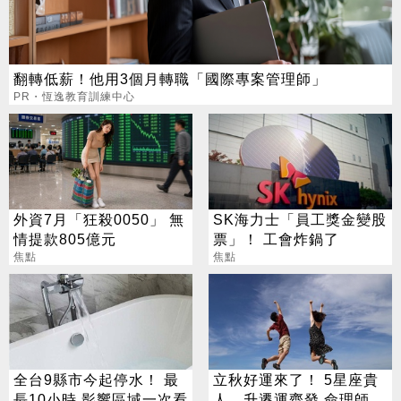
翻轉低薪！他用3個月轉職「國際專案管理師」
PR・恆逸教育訓練中心
外資7月「狂殺0050」 無
SK海力士「員工獎金變股
情提款805億元
票」！ 工會炸鍋了
焦點
焦點
全台9縣市今起停水！ 最
立秋好運來了！ 5星座貴
長10小時 影響區域一次看
人、升遷運齊發 命理師：