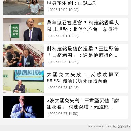
現身花蓮 網：面試成功
(2025/10/02 10:28)
萬年總召被逼宮？ 柯建銘親曝大
限 王世堅：相信他不會一意孤行
(2025/09/01 13:33)
對柯建銘最後的溫柔？王世堅籲
「自辭總召」：這是他應得的懲
罰
(2025/08/29 13:39)
大罷免大失敗！ 反感度飆至
68.5% 最新民調矛頭指向他
(2025/08/28 15:48)
2波大罷免失利！王世堅要他「謝
謝收看」 柯建銘嘆：難道罷團錯
了嗎？
(2025/08/27 11:50)
Recommended by