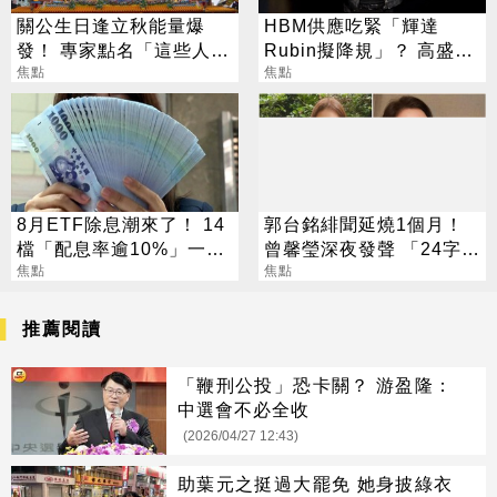
關公生日逢立秋能量爆
HBM供應吃緊「輝達
發！ 專家點名「這些人」
Rubin擬降規」？ 高盛反
別亂拜
焦點
讚記憶體：牛市才開始
焦點
8月ETF除息潮來了！ 14
郭台銘緋聞延燒1個月！
檔「配息率逾10%」一次
曾馨瑩深夜發聲 「24字」
看
焦點
吐盡最心繫的事
焦點
推薦閱讀
「鞭刑公投」恐卡關？ 游盈隆：
中選會不必全收
(2026/04/27 12:43)
助葉元之挺過大罷免 她身披綠衣