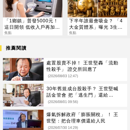
「1鄉鎮」普發5000元！
下半年誰最會吸金？ 「4
這日開領 低收入戶再加碼
大金質體系」曝光 3生肖
2000元
焦點
偏財旺到「錢自己找上
焦點
門」
推薦閱讀
處置股賣不掉！ 王世堅轟「流動
性殺手」 證交所回應了
(2026/08/03 12:47)
30年舊規成台股殺手？ 王世堅喊
話金管會 把「逃生門」還給投資
人
(2026/08/01 09:56)
爆氣拆解政府「膨脹關稅」 ！ 王
世堅：把合理車價還給人民
(2026/07/30 14:29)