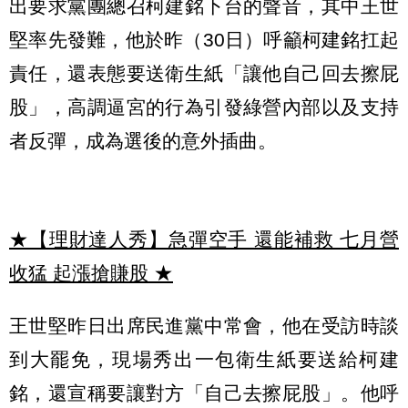
出要求黨團總召柯建銘下台的聲音，其中王世
堅率先發難，他於昨（30日）呼籲柯建銘扛起
責任，還表態要送衛生紙「讓他自己回去擦屁
股」，高調逼宮的行為引發綠營內部以及支持
者反彈，成為選後的意外插曲。
★【理財達人秀】急彈空手 還能補救 七月營
收猛 起漲搶賺股
★
王世堅昨日出席民進黨中常會，他在受訪時談
到大罷免，現場秀出一包衛生紙要送給柯建
銘，還宣稱要讓對方「自己去擦屁股」。他呼