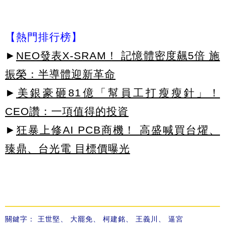
【熱門排行榜】
►
NEO發表X-SRAM！ 記憶體密度飆5倍 施
振榮：半導體迎新革命
►
美銀豪砸81億「幫員工打瘦瘦針」！
CEO讚：一項值得的投資
►
狂暴上修AI PCB商機！ 高盛喊買台燿、
臻鼎、台光電 目標價曝光
關鍵字：
王世堅
、
大罷免
、
柯建銘
、
王義川
、
逼宮