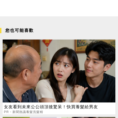
您也可能喜歡
女友看到未來公公頭頂後驚呆！快買養髮給男友
PR・新聞熱議養髮洗髮精