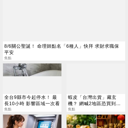
8/6關公聖誕！ 命理師點名「6種人」快拜 求財求職保
平安
焦點
全台9縣市今起停水！ 最
蝦皮「台灣出貨」藏玄
長10小時 影響區域一次看
機？ 網喊2地區恐買到假
焦點
貨 專家揭真相
焦點