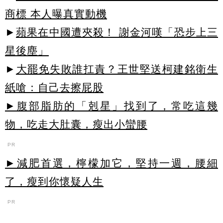
商標 本人曝真實動機
►
蘋果在中國遭夾殺！ 謝金河嘆「恐步上三
星後塵」
►
大罷免失敗誰扛責？王世堅送柯建銘衛生
紙嗆：自己去擦屁股
►腹部脂肪的「剋星」找到了，常吃這幾
物，吃走大肚囊，瘦出小蠻腰
PR
►減肥首選，檸檬加它，堅持一週，腰細
了，瘦到你懷疑人生
PR