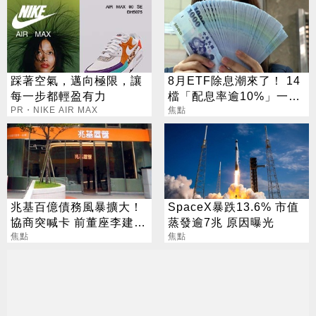
踩著空氣，邁向極限，讓
8月ETF除息潮來了！ 14
每一步都輕盈有力
檔「配息率逾10%」一次
PR・NIKE AIR MAX
看
焦點
兆基百億債務風暴擴大！
SpaceX暴跌13.6% 市值
協商突喊卡 前董座李建成
蒸發逾7兆 原因曝光
遭檢調搜索
焦點
焦點