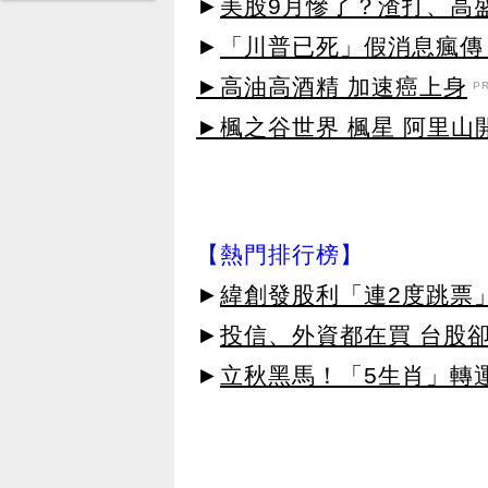
►
美股9月慘了？渣打、高
►
「川普已死」假消息瘋傳！
►高油高酒精 加速癌上身
P
►楓之谷世界 楓星 阿里山
【熱門排行榜】
►
緯創發股利「連2度跳票
►
投信、外資都在買 台股
►
立秋黑馬！「5生肖」轉