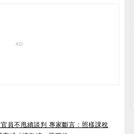
宮官員不甩續談判 專家斷言：照樣課稅