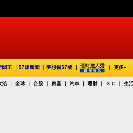
新聞王
57爆新聞
夢想街57號
更多+
政治
全球
台股
房產
汽車
理財
３Ｃ
生