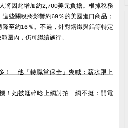
人將因此增加約2,700美元負擔。根據稅務
，這些關稅將影響約69％的美國進口商品；
將降至約16％。不過，針對鋼鐵與鋁等特定
決範圍內，仍可繼續施行。
多！ 他「轉職當保全」爽喊：薪水跟上
衣機！她被尪碎唸上網討拍 網不挺：開電