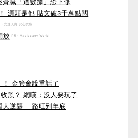
盛齊喊「這數據」恐下修
 源頭是他 貼文破3千萬點閱
R・安達人壽 安心抗癌
開放
PR・Maplestory World
」！ 金管會說重話了
卻收黑？ 網嘆：沒人要玩了
運大逆襲 一路旺到年底