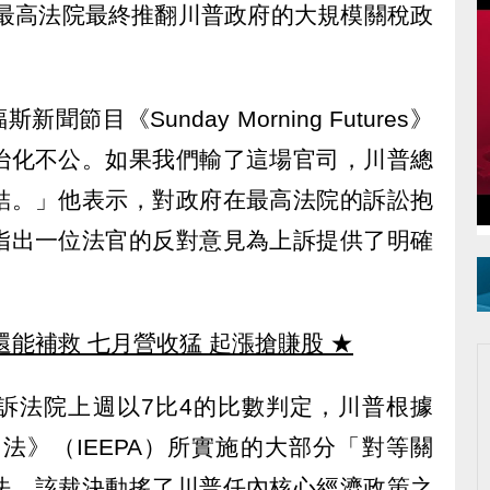
直言，若最高法院最終推翻川普政府的大規模關稅政
。
節目《Sunday Morning Futures》
治化不公。如果我們輸了這場官司，川普總
結。」他表示，對政府在最高法院的訴訟抱
指出一位法官的反對意見為上訴提供了明確
還能補救 七月營收猛 起漲搶賺股
★
訴法院上週以7比4的比數判定，川普根據
力法》（IEEPA）所實施的大部分「對等關
法。該裁決動搖了川普任內核心經濟政策之