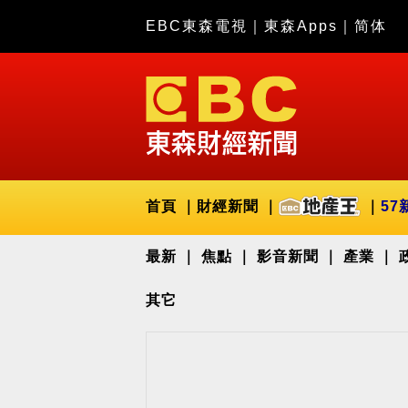
EBC東森電視
｜
東森Apps
｜
简体
首頁
財經新聞
57
最新
焦點
影音新聞
產業
其它