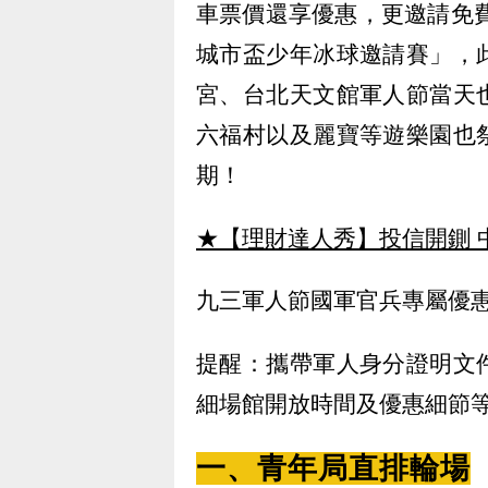
車票價還享優惠，更邀請免費
城市盃少年冰球邀請賽」，
宮、台北天文館軍人節當天
六福村以及麗寶等遊樂園也
期！
★【理財達人秀】投信開鍘 
九三軍人節國軍官兵專屬優
提醒：攜帶軍人身分證明文
細場館開放時間及優惠細節
一、青年局直排輪場