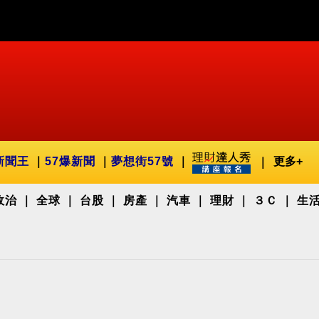
新聞王
57爆新聞
夢想街57號
更多+
政治
全球
台股
房產
汽車
理財
３Ｃ
生