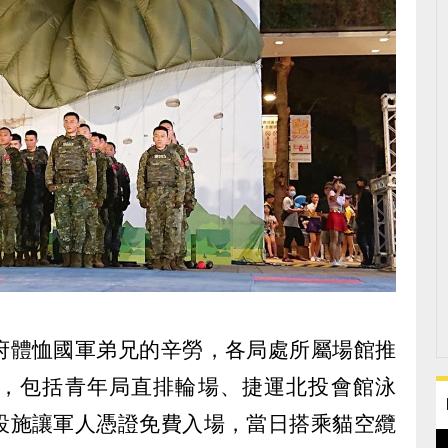
府體恤國軍弟兄的辛勞，各局處所屬場館推
，包括青年局直排輪場、捷運北投會館泳
設施讓軍人憑證免費入場，當日搭乘貓空纜