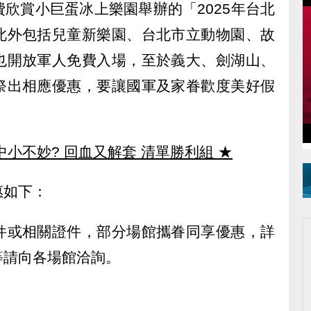
欣賞小巨蛋冰上樂園舉辦的「2025年台北
此外包括兒童新樂園、台北市立動物園、故
也開放軍人免費入場，至於義大、劍湖山、
祭出相應優惠，要讓國軍及家眷歡度美好假
中小不妙? 回血又解套 清單勝利組
★
惠如下：
件或相關證件，部分場館攜眷同享優惠，詳
等請向各場館洽詢。