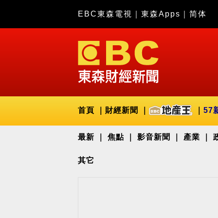
EBC東森電視
｜
東森Apps
｜
简体
首頁
財經新聞
57
最新
焦點
影音新聞
產業
其它