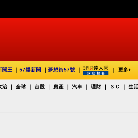
新聞王
57爆新聞
夢想街57號
更多+
政治
全球
台股
房產
汽車
理財
３Ｃ
生