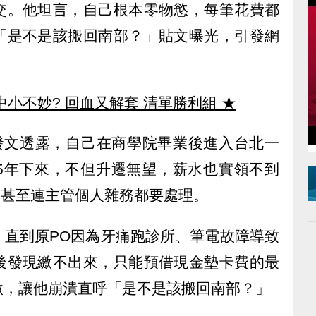
交。他坦言，自己根本零物慾，每筆花費都
「是不是該搬回南部？」貼文曝光，引發網
中小不妙? 回血又解套 清單勝利組
★
d發文透露，自己在商學院畢業後進入台北一
5年下來，不但升遷無望，薪水也實領不到
，甚至連主管個人雜務都要處理。
，直到原PO因為牙痛跑診所、筆電故障導致
後發現繳不出來，只能預借現金墊卡費的最
繳，讓他崩潰直呼「是不是該搬回南部？」