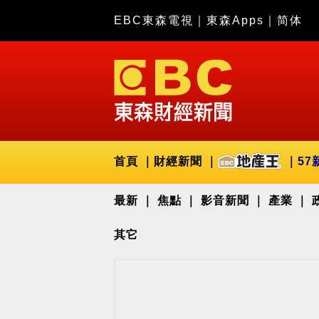
EBC東森電視
｜
東森Apps
｜
简体
首頁
財經新聞
57
最新
焦點
影音新聞
產業
其它