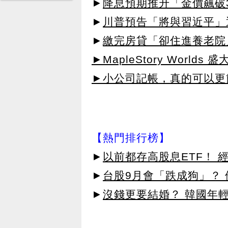
►
降息預期推升「金價飆破3
►
川普預告「將與習近平」通
►
繳完房貸「卻住進養老院
►MapleStory Worlds 
►小公司記帳，真的可以更簡
【熱門排行榜】
►
以前都存高股息ETF！ 
►
台股9月會「跌成狗」？
►
沒錢更要結婚？ 韓國年