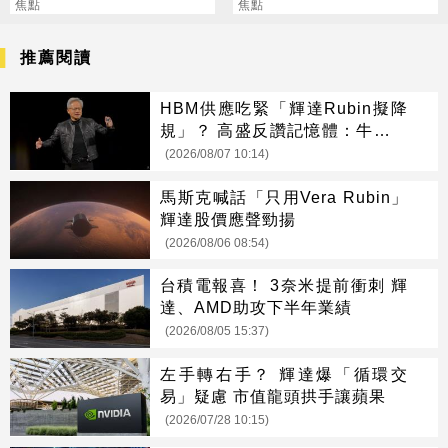
壽」
焦點
焦點
推薦閱讀
HBM供應吃緊「輝達Rubin擬降
規」？ 高盛反讚記憶體：牛市才
開始
(2026/08/07 10:14)
馬斯克喊話「只用Vera Rubin」
輝達股價應聲勁揚
(2026/08/06 08:54)
台積電報喜！ 3奈米提前衝刺 輝
達、AMD助攻下半年業績
(2026/08/05 15:37)
左手轉右手？ 輝達爆「循環交
易」疑慮 市值龍頭拱手讓蘋果
(2026/07/28 10:15)