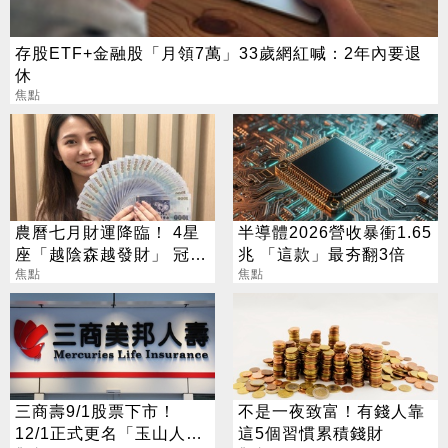
存股ETF+金融股「月領7萬」33歲網紅喊：2年內要退
休
焦點
農曆七月財運降臨！ 4星
半導體2026營收暴衝1.65
座「越陰森越發財」 冠軍
兆 「這款」最夯翻3倍
賺到翻
焦點
焦點
三商壽9/1股票下市！
不是一夜致富！有錢人靠
12/1正式更名「玉山人
這5個習慣累積錢財