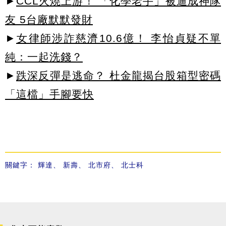
►
CCL火燒上游！ 「化學老手」被逼成神隊
友 5台廠默默發財
►
女律師涉詐慈濟10.6億！ 李怡貞疑不單
純：一起洗錢？
►
跌深反彈是逃命？ 杜金龍揭台股箱型密碼
「這檔」手腳要快
關鍵字：
輝達
、
新壽
、
北市府
、
北士科