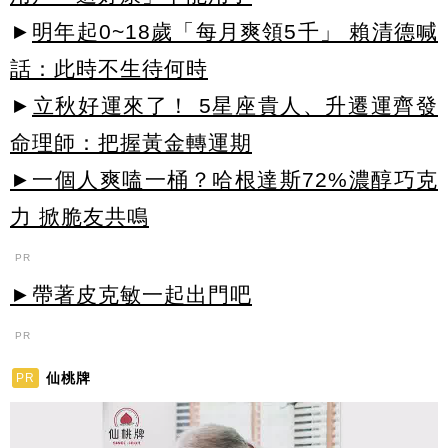
►
明年起0~18歲「每月爽領5千」 賴清德喊
話：此時不生待何時
►
立秋好運來了！ 5星座貴人、升遷運齊發
命理師：把握黃金轉運期
►一個人爽嗑一桶？哈根達斯72%濃醇巧克
力 掀脆友共鳴
PR
►帶著皮克敏一起出門吧
PR
仙桃牌
PR