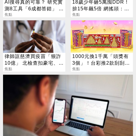
AI搜尋真的可靠？ 研究實
18歲少年砸5萬囤DDR！
測8工具「6成都答錯」 這
拚15年飆5倍 網搖頭：會
款最糟錯9成
焦點
報廢
焦點
律師誆慈濟買疫苗「狠詐
1000元換1千萬「頭獎有
10億」 北檢查扣豪宅、搜
3個」！台彩推2款刮刮樂
出158公斤黃金
焦點
總獎金逾33億
焦點