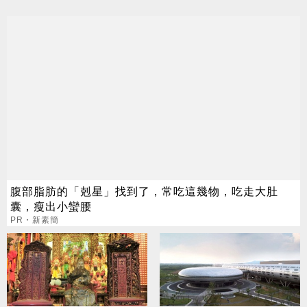
腹部脂肪的「剋星」找到了，常吃這幾物，吃走大肚
囊，瘦出小蠻腰
PR・新素簡