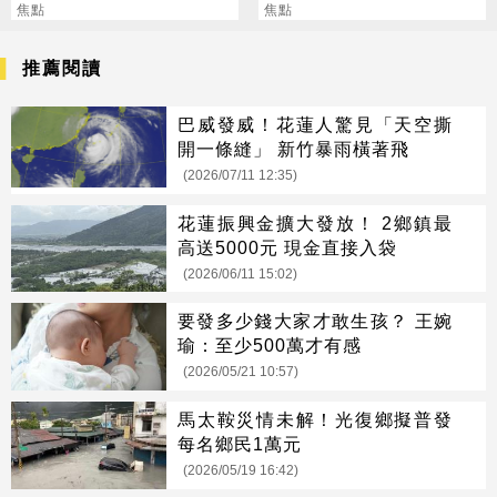
壽」
焦點
普 直接辭職去炒股
焦點
推薦閱讀
巴威發威！花蓮人驚見「天空撕
開一條縫」 新竹暴雨橫著飛
(2026/07/11 12:35)
花蓮振興金擴大發放！ 2鄉鎮最
高送5000元 現金直接入袋
(2026/06/11 15:02)
要發多少錢大家才敢生孩？ 王婉
瑜：至少500萬才有感
(2026/05/21 10:57)
馬太鞍災情未解！光復鄉擬普發
每名鄉民1萬元
(2026/05/19 16:42)