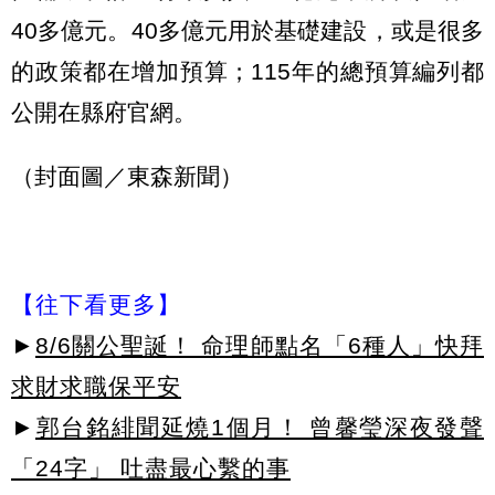
40多億元。40多億元用於基礎建設，或是很多
的政策都在增加預算；115年的總預算編列都
公開在縣府官網。
（封面圖／東森新聞）
【往下看更多】
►
8/6關公聖誕！ 命理師點名「6種人」快拜
求財求職保平安
►
郭台銘緋聞延燒1個月！ 曾馨瑩深夜發聲
「24字」 吐盡最心繫的事