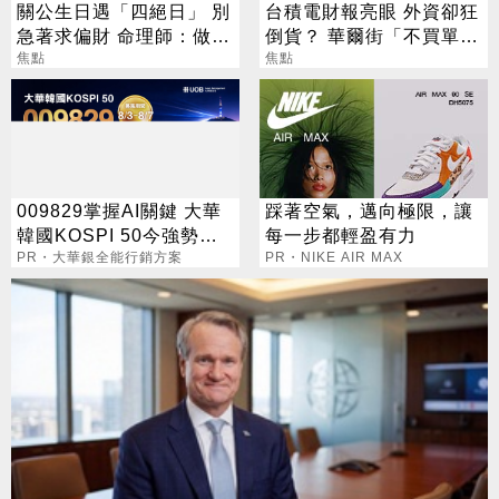
關公生日遇「四絕日」 別
台積電財報亮眼 外資卻狂
急著求偏財 命理師：做1
倒貨？ 華爾街「不買單」
事更有效
焦點
背後原因曝光
焦點
009829掌握AI關鍵 大華
踩著空氣，邁向極限，讓
韓國KOSPI 50今強勢開
每一步都輕盈有力
募
PR・大華銀全能行銷方案
PR・NIKE AIR MAX