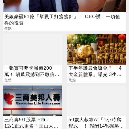
美銀豪砸81億「幫員工打瘦瘦針」！ CEO讚：一項值
得的投資
焦點
一張寶可夢卡喊價200
下半年誰最會吸金？ 「4
萬！ 胡瓜震撼到不敢信：
大金質體系」曝光 3生肖
比股票賺得兇
焦點
偏財旺到「錢自己找上
焦點
門」
三商壽9/1股票下市！
50歲大叔靠AI「1小時寫
12/1正式更名「玉山人
程式」！ 報酬14%碾壓標