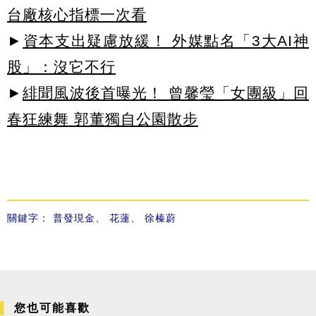
台廠核心指標一次看
►
資本支出疑慮放緩！ 外媒點名「3大AI神
股」：沒它不行
►
緋聞風波後首曝光！ 曾馨瑩「女團級」回
春狂練舞 郭董獨自公園散步
關鍵字：
普發現金
、
花蓮
、
徐榛蔚
您也可能喜歡