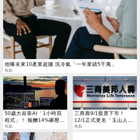
他曝未來10產業超賺 洗冷氣「一年業績5千萬」
焦點
50歲大叔靠AI「1小時寫
三商壽9/1股票下市！
程式」！ 報酬14%碾壓標
12/1正式更名「玉山人
普 直接辭職去炒股
焦點
壽」
焦點