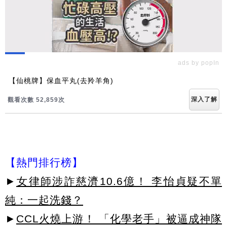
ads by popIn
【仙桃牌】保血平丸(去羚羊角)
深入了解
觀看次數 52,865次
【熱門排行榜】
►
女律師涉詐慈濟10.6億！ 李怡貞疑不單
純：一起洗錢？
►
CCL火燒上游！ 「化學老手」被逼成神隊