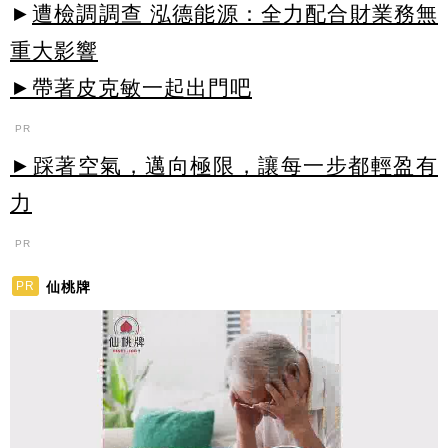
►
遭檢調調查 泓德能源：全力配合財業務無
重大影響
►帶著皮克敏一起出門吧
PR
►踩著空氣，邁向極限，讓每一步都輕盈有
力
PR
仙桃牌
PR