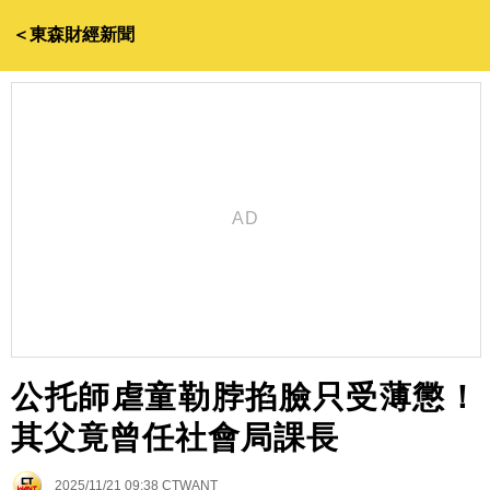
＜東森財經新聞
公托師虐童勒脖掐臉只受薄懲！
其父竟曾任社會局課長
2025/11/21 09:38
CTWANT