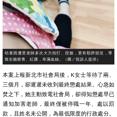
幼童因遭受老師多次大力拍打、捏臉，更有勒脖狀況，導
致右臉瘀青、紅腫，布滿血絲。（圖／投訴人提供）
本案上報新北市社會局後，K女士等待了兩、
三個月，卻遲遲未收到最終懲處結果。心急如
焚之下，她主動致電社會局，卻得知懲處早已
通知加害老師，最終僅被停職一年、處以罰
款，且姓名未公開，為最低限度的行政處分。