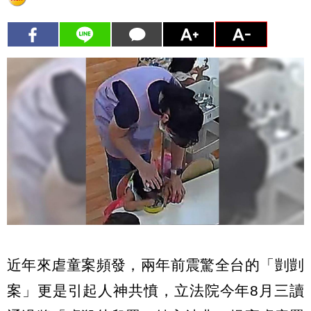
近年來虐童案頻發，兩年前震驚全台的「剴剴
案」更是引起人神共憤，立法院今年8月三讀