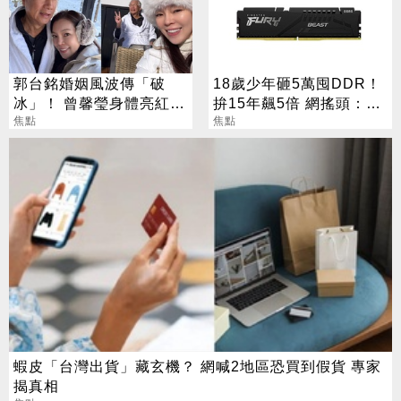
郭台銘婚姻風波傳「破
18歲少年砸5萬囤DDR！
冰」！ 曾馨瑩身體亮紅燈
拚15年飆5倍 網搖頭：會
18年婚姻驚傳出現轉機
焦點
報廢
焦點
蝦皮「台灣出貨」藏玄機？ 網喊2地區恐買到假貨 專家
揭真相