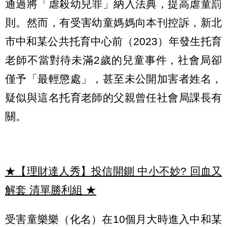
通過將「虐殺幼兒罪」納入法典，提高虐童罰
則。然而，有受害幼童媽媽向本刊控訴，新北
市中和某公共托育中心前（2023）年發生托育
老師不當對待未滿2歲的兒童事件，社會局卻
僅予「最輕懲處」，甚至未公開加害者姓名，
疑似與這名托育老師的父親曾任社會局課長有
關。
★【理財達人秀】投信開鍘 中小不妙? 回血又
解套 清單勝利組
★
受害童樂樂（化名）在10個月大時進入中和某