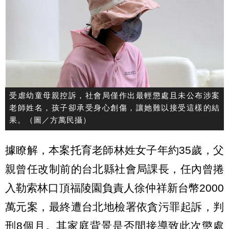
受虐幼童母親控訴，社會局僅作出最輕懲處且未公布涉案
老師姓名，孩子卻承受身心創傷，讓她難以接受這樣的結
果。（圖／方萬民攝）
據瞭解，本案托育老師林姓女子年約35歲，父
親曾任改制前的台北縣社會局課長，任內曾捲
入勒索林口頂福陵園負責人徐仲祥新台幣2000
萬元案，最終遭台北地檢署依貪污罪起訴，判
刑8個月。其家庭背景是否間接導致此次懲處