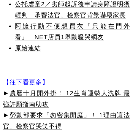
公托虐童2／劣師起訴後申請身障證明獲
輕判 承審法官、檢察官背景嚇壞家長
阿嬤行動不便想買衣「只能在門外
看」 NET店員1舉動暖哭網友
原始連結
【往下看更多】
►
農曆十月開外掛！ 12生肖運勢大洗牌 最
強許願指南助攻
►
勞動部要求「勿密集開庭」！ 1理由讓法
官、檢察官哭笑不得