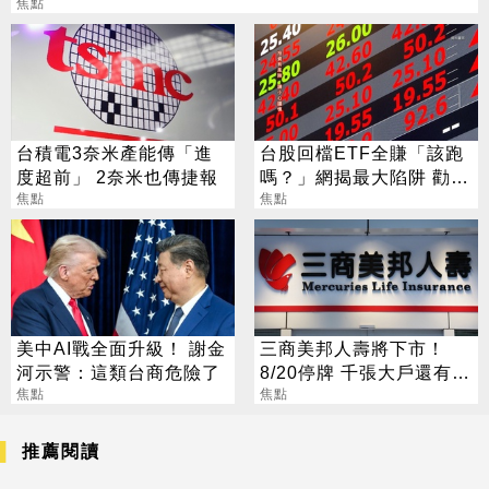
焦點
台積電3奈米產能傳「進
台股回檔ETF全賺「該跑
度超前」 2奈米也傳捷報
嗎？」網揭最大陷阱 勸調
焦點
節1類股
焦點
美中AI戰全面升級！ 謝金
三商美邦人壽將下市！
河示警：這類台商危險了
8/20停牌 千張大戶還有
焦點
252人
焦點
推薦閱讀